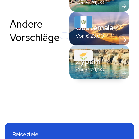
Von
€
24,00
Andere
Guatemala
Vorschläge
Von
€
23,00
Zypern
Von
€
24,00
Reiseziele