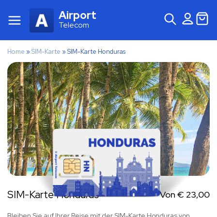
Airport
Telecom
Home
»
SIM-Karte
»
SIM-Karte Honduras
SIM-Karte Honduras
Von
€
23,00
Bleiben Sie auf Ihrer Reise mit der SIM-Karte Honduras von