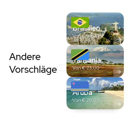
Brasilien
Von
€
36,00
Andere
Tansania
Vorschläge
Von
€
23,00
Aruba
Von
€
29,00