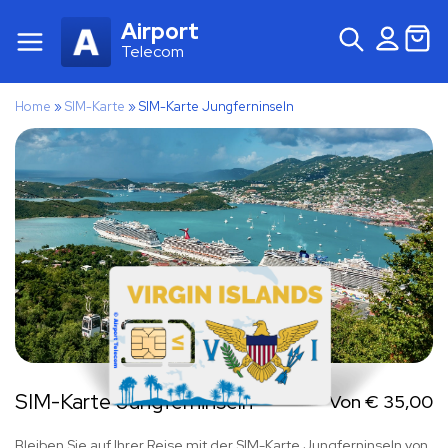
Airport
Telecom
Home
»
SIM-Karte
»
SIM-Karte Jungferninseln
SIM-Karte Jungferninseln
Von
€
35,00
Bleiben Sie auf Ihrer Reise mit der SIM-Karte Jungferninseln von