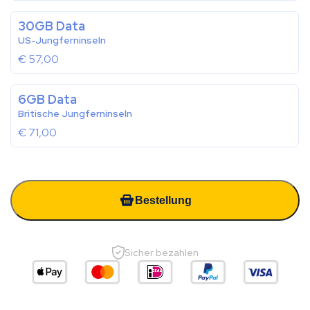
30GB Data
US-Jungferninseln
€
57,00
6GB Data
Britische Jungferninseln
€
71,00
Bestellung
Sicher bezahlen