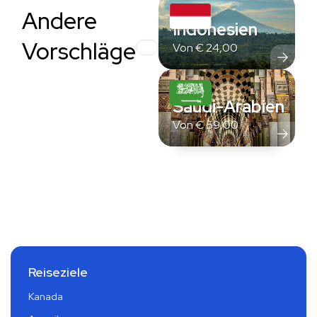
Andere
Indonesien
Vorschläge
Von
€
24,00
Saudi-Arabien
Von
€
59,00
Reiseziele
Kanada