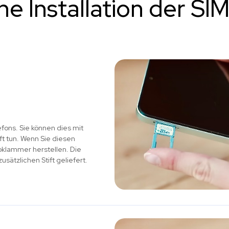
he Installation der SI
fons. Sie können dies mit
t tun. Wenn Sie diesen
oklammer herstellen. Die
sätzlichen Stift geliefert.