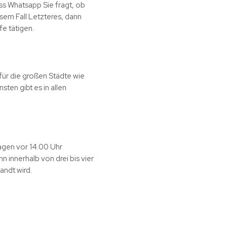
ss Whatsapp Sie fragt, ob
esem Fall Letzteres, dann
e tätigen.
für die großen Städte wie
ten gibt es in allen
tagen vor 14.00 Uhr
 innerhalb von drei bis vier
andt wird.