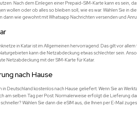
utzen. Nach dem Einlegen einer Prepaid-SIM-Karte kann es sein, da
gen wollen oder ob alles so bleiben soll, wie es war. Wählen Sie in di
nen dann wie gewohnt mit Whatsapp Nachrichten versenden und Anruf
ar
netze in Katar ist im Allgemeinen hervorragend. Das gilt vor allem 
aturgebieten kann die Netzabdeckung etwas schlechter sein. Ansons
te Netzabdeckung mit der SIM-Karte für Katar.
rung nach Hause
en in Deutschland kostenlos nach Hause geliefert. Wenn Sie an Werk
ch am selben Tag per Post. Normalerweise erfolgt die Lieferung dann
schneller? Wählen Sie dann die eSIM aus, die Ihnen per E-Mail zuges