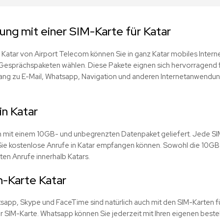
ng mit einer SIM-Karte für Katar
 Katar von Airport Telecom können Sie in ganz Katar mobiles Intern
esprächspaketen wählen. Diese Pakete eignen sich hervorragend f
ng zu E-Mail, Whatsapp, Navigation und anderen Internetanwendun
in Katar
n mit einem 10GB- und unbegrenzten Datenpaket geliefert. Jede SI
ie kostenlose Anrufe in Katar empfangen können. Sowohl die 10GB- 
ten Anrufe innerhalb Katars.
-Karte Katar
tsapp, Skype und FaceTime sind natürlich auch mit den SIM-Karten f
r SIM-Karte. Whatsapp können Sie jederzeit mit Ihren eigenen best