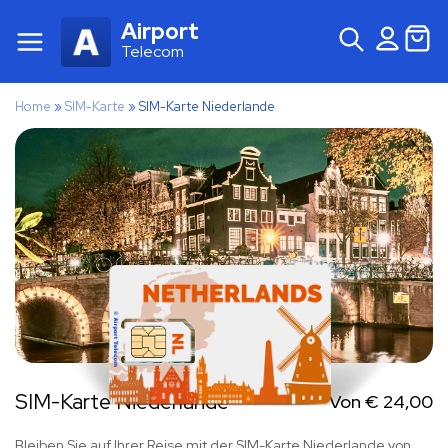
Airport
Telecom
Home
»
SIM-Karte
»
SIM-Karte Niederlande
SIM-Karte Niederlande
Von
€
24,00
Bleiben Sie auf Ihrer Reise mit der SIM-Karte Niederlande von