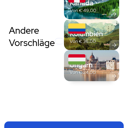
Kanada
Von
€
49,00
Andere
Kolumbien
Vorschläge
Von
€
36,00
Ungarn
Von
€
24,00