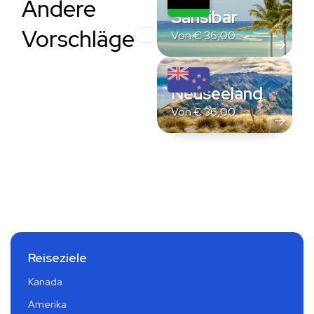
Andere
Sansibar
Vorschläge
Von
€
36,00
Neuseeland
Von
€
36,00
Reiseziele
Kanada
Amerika