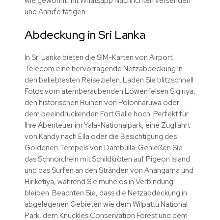
wie gewohnt mit Whatsapp Nachrichten versenden
und Anrufe tätigen.
Abdeckung in Sri Lanka
In Sri Lanka bieten die SIM-Karten von Airport
Telecom eine hervorragende Netzabdeckung in
den beliebtesten Reisezielen. Laden Sie blitzschnell
Fotos vom atemberaubenden Löwenfelsen Sigiriya,
den historischen Ruinen von Polonnaruwa oder
dem beeindruckenden Fort Galle hoch. Perfekt für
Ihre Abenteuer im Yala-Nationalpark, eine Zugfahrt
von Kandy nach Ella oder die Besichtigung des
Goldenen Tempels von Dambulla. Genießen Sie
das Schnorcheln mit Schildkröten auf Pigeon Island
und das Surfen an den Stränden von Ahangama und
Hiriketiya, während Sie mühelos in Verbindung
bleiben. Beachten Sie, dass die Netzabdeckung in
abgelegenen Gebieten wie dem Wilpattu National
Park, dem Knuckles Conservation Forest und dem