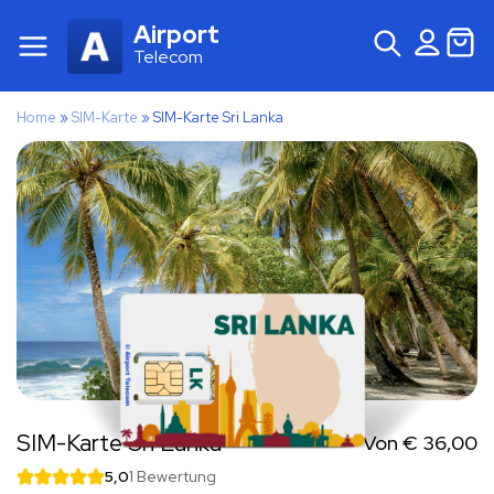
Airport
Telecom
Home
»
SIM-Karte
»
SIM-Karte Sri Lanka
SIM-Karte Sri Lanka
Von
€
36,00
5,0
1 Bewertung