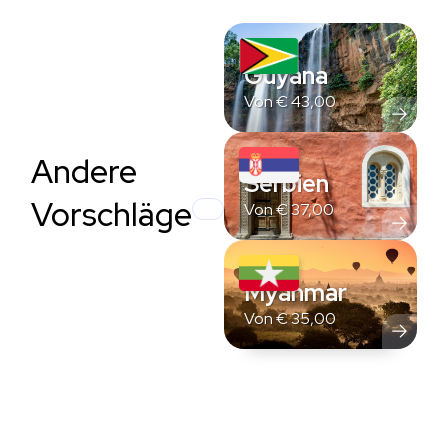
Guyana
Von
€
43,00
Andere
Serbien
Vorschläge
Von
€
37,00
Myanmar
Von
€
35,00