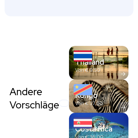
Thailand
Von
€
9,50
Andere
Kongo
Vorschläge
Von
€
37,00
Costa Rica
Von
€
36,00