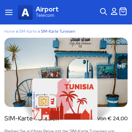
Airport
Telecom
Home
»
SIM-Karte
»
SIM-Karte Tunesien
SIM-Karte Tunesien
Von
€
24,00
Bleiben Sie auf Ihrer Reise mit der SIM-Karte Tunesien von