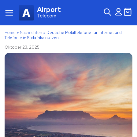
Airport
Telecom
Home
»
Nachrichten
»
Deutsche Mobiltelefone für Internet und
Telefonie in Südafrika nutzen
Oktober 23, 2025