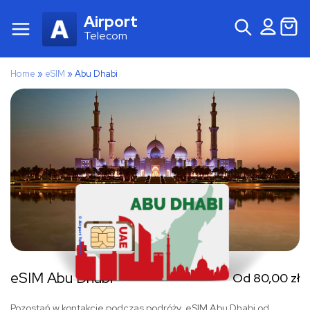
Airport
Telecom
Home
»
eSIM
»
Abu Dhabi
eSIM Abu Dhabi
Od
80,00
zł
Pozostań w kontakcie podczas podróży. eSIM Abu Dhabi od