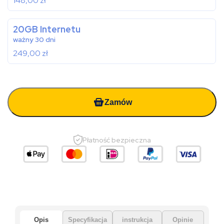
148,00
zł
20GB Internetu
ważny 30 dni
249,00
zł
Zamów
Płatność bezpieczna
Opis
Specyfikacja
instrukcja
Opinie