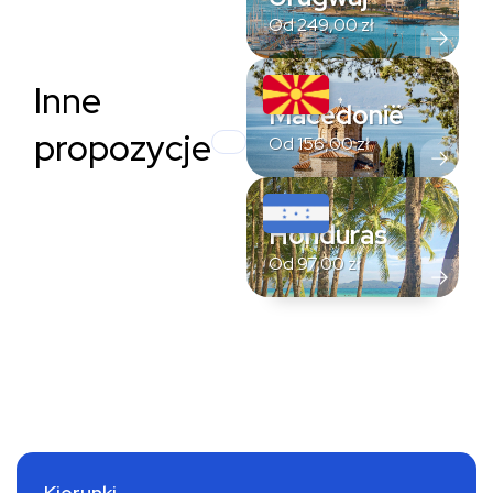
Od
249,00
zł
Inne
Macedonië
propozycje
Od
156,00
zł
Honduras
Od
97,00
zł
Kierunki