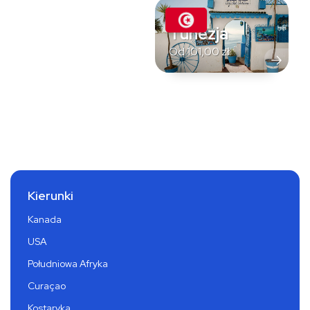
Tunezja
Od
101,00
zł
Kierunki
Kanada
USA
Południowa Afryka
Curaçao
Kostaryka