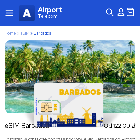
Airport
Telecom
Home
»
eSIM
»
Barbados
eSIM Barbados
Od
122,00
zł
Pozostań w kontakcie podczas podróży. eSIM Barbados od Airport