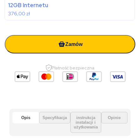
12GB Internetu
376,00
zł
Zamów
Płatność bezpieczna
Opis
Specyfikacja
instrukcja
Opinie
instalacji i
użytkowania