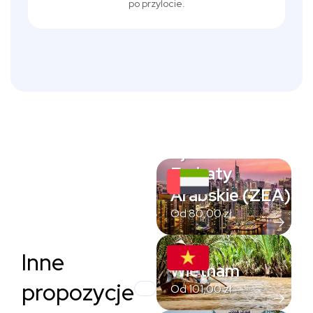
po przylocie.
Zjednoczone
Emiraty
Arabskie (ZEA)
Od
80,00
zł
Inne
Wietnam
propozycje
Od
101,00
zł