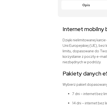
Opis
Internet mobilny
Dzięki nielimitowanej karci
Unii Europejskiej (UE), be
limitu, dopasowane do Two
korzystanie z poczty e-mai
niezbędnych w podróży.
Pakiety danych 
Wybierz pakiet dopasowany
7 dni – internet bez li
14 dni – internet bez l