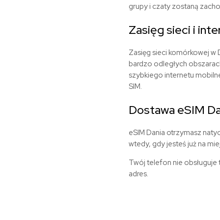
grupy i czaty zostaną zach
Zasięg
sieci
i
inte
Zasięg sieci komórkowej w D
bardzo odległych obszarac
szybkiego internetu mobilne
SIM.
Dostawa eSIM
Da
eSIM
Dania
otrzymasz natyc
wtedy, gdy jesteś już na mi
Twój telefon nie obsługuje
adres.