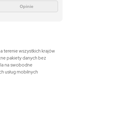
Opinie
 terenie wszystkich krajów
czne pakiety danych bez
ala na swobodne
ch usług mobilnych