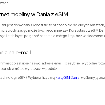
owane.
rnet
mobilny
w Dania z eSIM
anii jest doskonały. Odnosi sie to szczególnie do dużych miastach,
h przyrody zasięg może być nieco mniejszy.
Korzystając z eSIM Dan
go i stabilnych połączeń na terenie całego kraju bez konieczności 
nia
na e-mail
hmiast po zakupie na swój adres e-mail. To szybkie i wygodne roz
ejscu lub wkrótce wyruszasz w podróż.
 technologii eSIM? Wybierz fizyczną
kartę SIM Dania
, wyślemy ją be