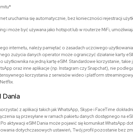
imitu*
rnet uruchamia się automatycznie, bez konieczności rejestracji użyt
ing i może być używana jako hotspot lub w routerze MiFi, umożliwia
nego internetu, należy pamiętać o zasadach uczciwego użytkowania 
ego zużycia danych operator może ograniczyć działanie karty eSI
 użytkownika na jedną kartę eSIM. Standardowe korzystanie, takie j
tsApp oraz inne aplikacje (np. Instagram czy Snapchat), nie podle
tensywnego korzystania z serwisów wideo i platform streamingowyc
Netflix.
M
Dania
orzystać z aplikacji takich jak WhatsApp, Skype i FaceTime dokładni
ączenia są
przesyłane
w ramach pakietu danych dostępnego na eSI
 Po aktywacji eSIM
Dania
może pojawić się komunikat WhatsApp dot
howania dotychczasowych ustawień, Twój profil pozostanie bez zmi