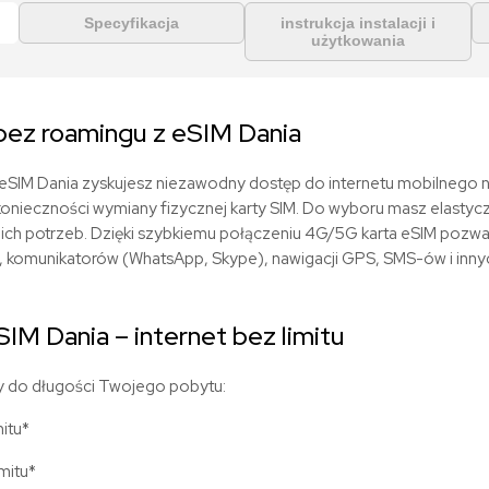
Specyfikacja
instrukcja instalacji i
użytkowania
 bez roamingu z eSIM
Dania
e eSIM
Dania zyskujesz niezawodny dostęp do internetu mobilnego na
z konieczności wymiany fizycznej karty SIM. Do wyboru masz elasty
ich potrzeb. Dzięki szybkiemu połączeniu 4G/5G karta eSIM pozw
l, komunikatorów (WhatsApp, Skype), nawigacji GPS, SMS-ów i inny
eSIM
Dania
– internet bez limitu
 do długości Twojego pobytu:
mitu*
imitu*