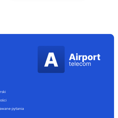
rski
ości
dawane pytania