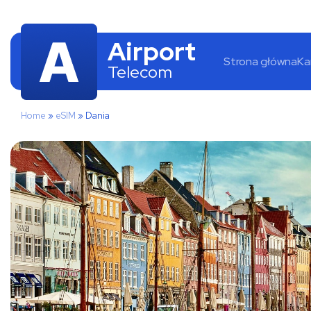
Airport
Strona główna
Ka
Telecom
Home
»
eSIM
»
Dania