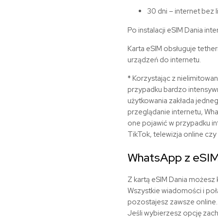
30 dni – internet bez l
Po instalacji
eSIM
Dania
inte
Karta eSIM obsługuje tether
urządzeń do internetu.
* Korzystając z nielimitowa
przypadku bardzo intensywn
użytkowania zakłada jednego
przeglądanie internetu, Wha
one pojawić w przypadku in
TikTok, telewizja online czy 
WhatsApp z eSI
Z kartą eSIM
Dania
możesz k
Wszystkie wiadomości i poł
pozostajesz zawsze online.
Jeśli wybierzesz opcję zac