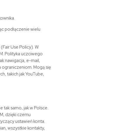
kownika.
jąc podłączenie wielu
(Fair Use Policy). W
M. Polityka uczciwego
ak nawigacja, e-mail,
ga ograniczeniom. Mogą się
h, takich jak YouTube,
e tak samo, jak w Polsce.
M, dzięki czemu
yczący ustawień konta.
an, wszystkie kontakty,