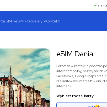
Brak u
rta SIM
eSIM
Oddziały
Kontakt
eSIM Dania
Pozostań w kontakcie podczas pod
internet mobilny, bez wysokich k
Facebooka, Google Maps oraz inn
Nielimitowany internet* 7 dni, Ni
Internetu.
Wybierz rodzaj karty: