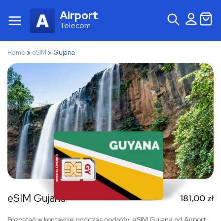
Airport
Telecom
Home
»
eSIM
»
Gujana
eSIM Gujana
181,00
zł
Pozostań w kontakcie podczas podróży. eSIM Gujana od Airport