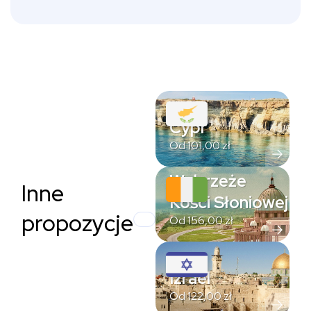
Cypr
Od
101,00
zł
Wybrzeże
Inne
Kości Słoniowej
propozycje
Od
156,00
zł
Izrael
Od
122,00
zł