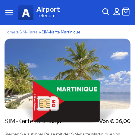
Airport
Telecom
Home
»
SIM-Karte
»
SIM-Karte Martinique
SIM-Karte Martinique
Von
€
36,00
Bleiben Sie auf Ihrer Reise mit der SIM-Karte Martinique von