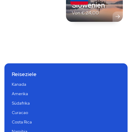
Slowenien
Von
€
24,00
Reiseziele
Kanada
Amerika
Südafrika
Curacao
Costa Rica
Namibia