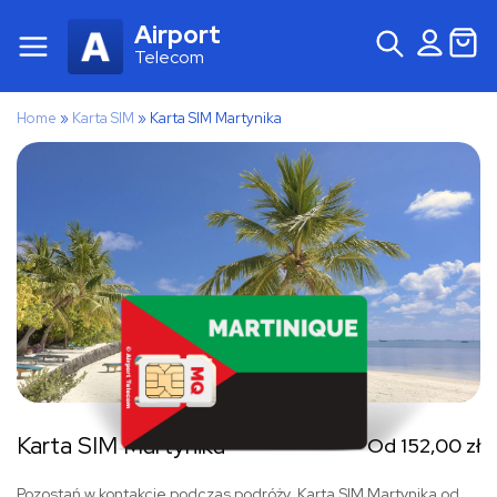
Airport
Telecom
Home
»
Karta SIM
»
Karta SIM Martynika
Karta SIM Martynika
Od
152,00
zł
Pozostań w kontakcie podczas podróży. Karta SIM Martynika od