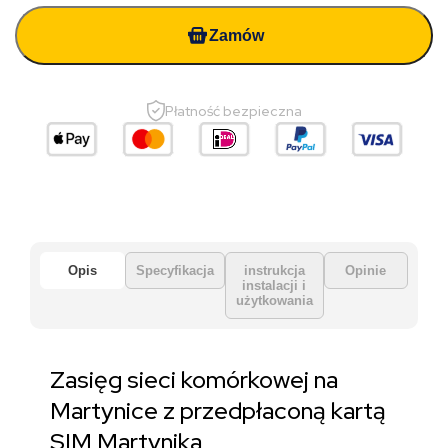
Zamów
Płatność bezpieczna
Opis
Specyfikacja
instrukcja
Opinie
instalacji i
użytkowania
Zasięg sieci komórkowej na
Martynice z przedpłaconą kartą
SIM Martynika