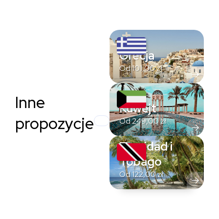
Grecja
Od
101,00
zł
Inne
Kuwejt
propozycje
Od
249,00
zł
Trynidad i
Tobago
Od
122,00
zł