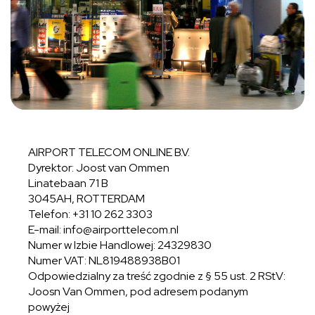
AIRPORT TELECOM ONLINE B.V.
Dyrektor: Joost van Ommen
Linatebaan 71 B
3045AH, ROTTERDAM
Telefon: +31 10 262 3303
E-mail: info@airporttelecom.nl
Numer w Izbie Handlowej: 24329830
Numer VAT: NL819488938B01
Odpowiedzialny za treść zgodnie z § 55 ust. 2 RStV:
Joosn Van Ommen, pod adresem podanym
powyżej