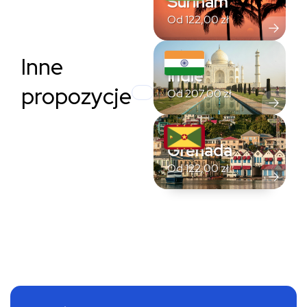
Surinam
Od
122,00
zł
Inne
Indie
propozycje
Od
207,00
zł
Grenada
Od
122,00
zł