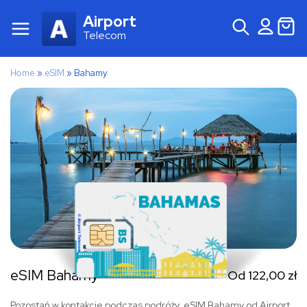
Airport
Telecom
Home
»
eSIM
»
Bahamy
eSIM Bahamy
Od
122,00
zł
Pozostań w kontakcie podczas podróży. eSIM Bahamy od Airport