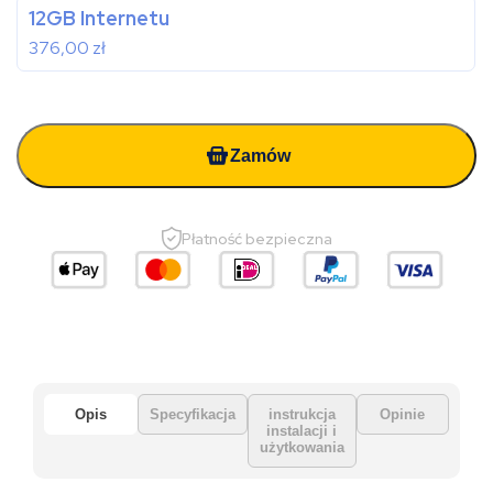
12GB Internetu
376,00
zł
Zamów
Płatność bezpieczna
Opis
Specyfikacja
instrukcja
Opinie
instalacji i
użytkowania