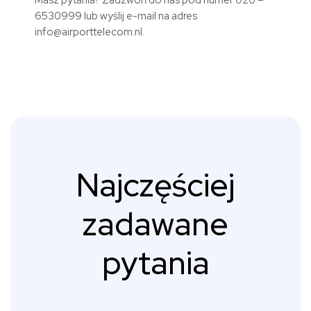
Masz pytania? Zadzwoń do nas pod numer 020 –
6530999 lub wyślij e-mail na adres
info@airporttelecom.nl.
Najczęściej
zadawane
pytania