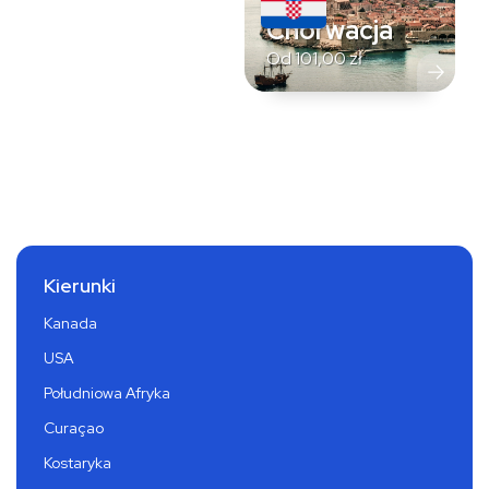
Chorwacja
Od
101,00
zł
Kierunki
Kanada
USA
Południowa Afryka
Curaçao
Kostaryka