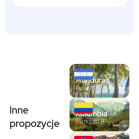
Honduras
Od
97,00
zł
Inne
Kolumbia
propozycje
Od
152,00
zł