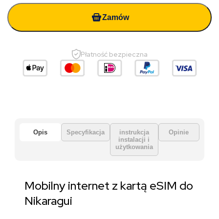
Zamów
Płatność bezpieczna
Opis
Specyfikacja
instrukcja
Opinie
instalacji i
użytkowania
Mobilny internet z kartą eSIM do
Nikaragui