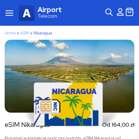
Airport
Telecom
Home
»
eSIM
»
Nikaragua
eSIM Nikaragua
Od
164,00
zł
Pozostań w kontakcie podczas podróży. eSIM Nikaragua od