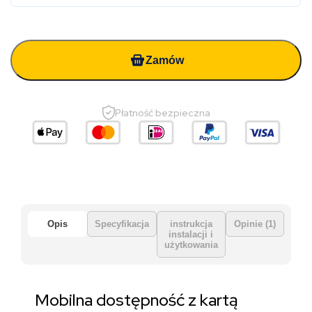
Zamów
Płatność bezpieczna
Opis
Specyfikacja
instrukcja
Opinie (1)
instalacji i
użytkowania
Mobilna dostępność z kartą