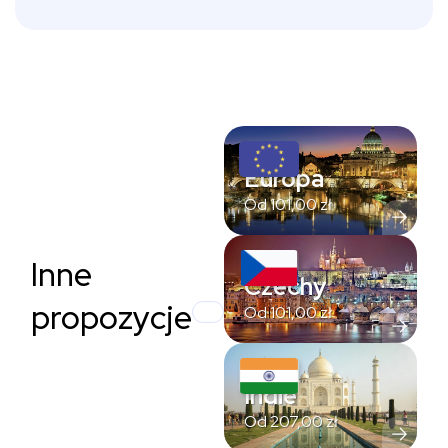
Europa
Od
101,00
zł
Inne
Czechy
propozycje
Od
101,00
zł
Indie
Od
207,00
zł