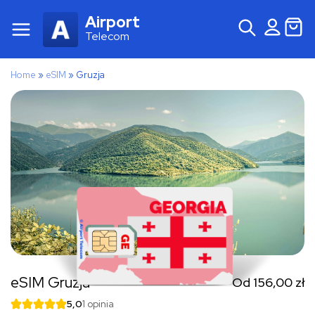
Airport
Telecom
Home
»
eSIM
»
Gruzja
eSIM Gruzja
Od
156,00
zł
5,0
1 opinia