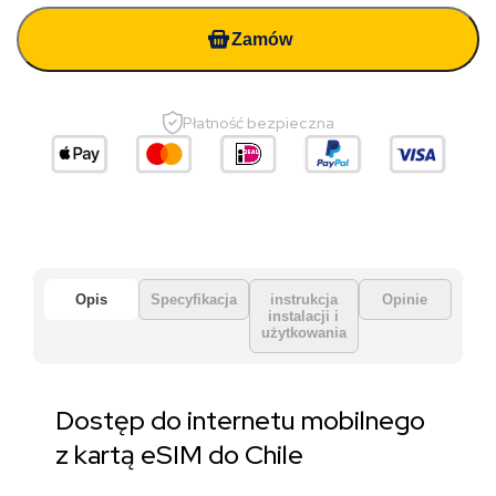
Zamów
Płatność bezpieczna
Opis
Specyfikacja
instrukcja
Opinie
instalacji i
użytkowania
Dostęp do internetu mobilnego
z kartą eSIM do Chile