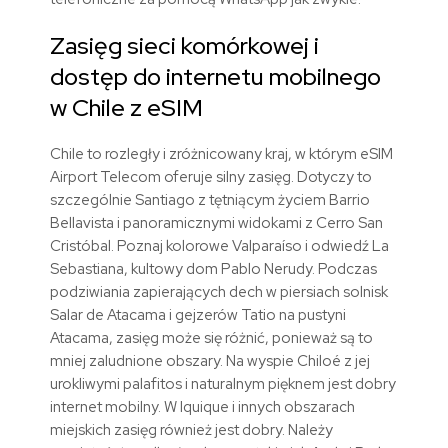
Zasięg sieci komórkowej i
dostęp do internetu mobilnego
w Chile z
eSIM
Chile to rozległy i zróżnicowany kraj, w którym eSIM
Airport Telecom oferuje silny zasięg. Dotyczy to
szczególnie Santiago z tętniącym życiem Barrio
Bellavista i panoramicznymi widokami z Cerro San
Cristóbal. Poznaj kolorowe Valparaíso i odwiedź La
Sebastiana, kultowy dom Pablo Nerudy. Podczas
podziwiania zapierających dech w piersiach solnisk
Salar de Atacama i gejzerów Tatio na pustyni
Atacama, zasięg może się różnić, ponieważ są to
mniej zaludnione obszary. Na wyspie Chiloé z jej
urokliwymi palafitos i naturalnym pięknem jest dobry
internet mobilny. W Iquique i innych obszarach
miejskich zasięg również jest dobry. Należy