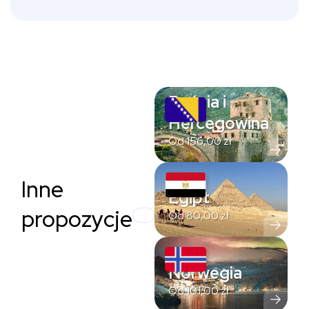
Bośnia i
Hercegowina
Od
156,00
zł
Inne
Egipt
propozycje
Od
80,00
zł
Norwegia
Od
101,00
zł