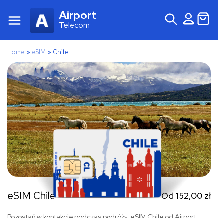
Airport
Telecom
Home
»
eSIM
»
Chile
eSIM Chile
Od
152,00
zł
Pozostań w kontakcie podczas podróży. eSIM Chile od Airport