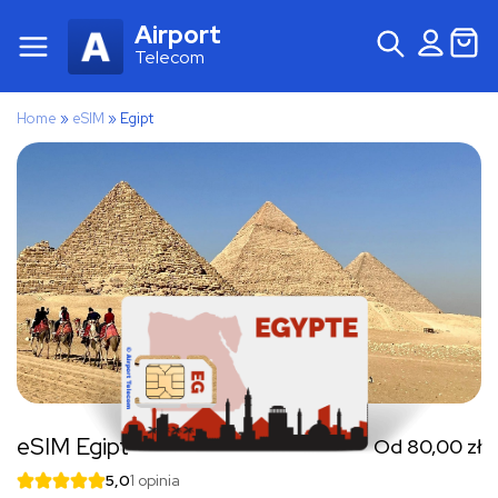
Airport
Telecom
Home
»
eSIM
»
Egipt
eSIM Egipt
Od
80,00
zł
5,0
1 opinia