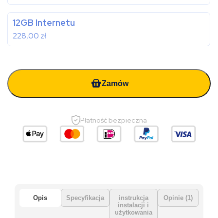
12GB Internetu
228,00
zł
Zamów
Płatność bezpieczna
Opis
Specyfikacja
instrukcja
Opinie (1)
instalacji i
użytkowania