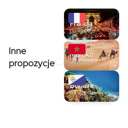
Francja
Od
101,00
zł
Inne
Maroko
propozycje
Od
97,00
zł
Bonaire
Od
122,00
zł