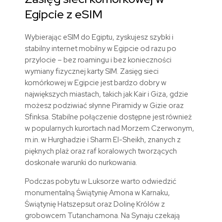
Egipcie z eSIM
Wybierając eSIM do Egiptu, zyskujesz szybki i
stabilny internet mobilny w Egipcie od razu po
przylocie – bez roamingu i bez konieczności
wymiany fizycznej karty SIM. Zasięg sieci
komórkowej w Egipcie jest bardzo dobry w
największych miastach, takich jak Kair i Giza, gdzie
możesz podziwiać słynne Piramidy w Gizie oraz
Sfinksa. Stabilne połączenie dostępne jest również
w popularnych kurortach nad Morzem Czerwonym,
m.in. w Hurghadzie i Sharm El-Sheikh, znanych z
pięknych plaż oraz raf koralowych tworzących
doskonałe warunki do nurkowania.
Podczas pobytu w Luksorze warto odwiedzić
monumentalną Świątynię Amona w Karnaku,
Świątynię Hatszepsut oraz Dolinę Królów z
grobowcem Tutanchamona. Na Synaju czekają