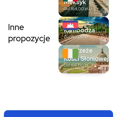
Meksyk
Od
164,00
zł
Inne
Kambodża
propozycje
Od
156,00
zł
Wybrzeże
Kości Słoniowej
Od
156,00
zł