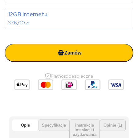
12GB Internetu
376,00
zł
Zamów
Płatność bezpieczna
Opis
Specyfikacja
instrukcja
Opinie (1)
instalacji i
użytkowania