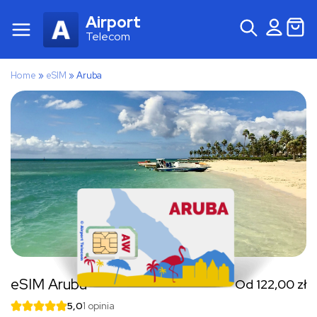
Airport
Telecom
Home
»
eSIM
»
Aruba
eSIM Aruba
Od
122,00
zł
5,0
1 opinia