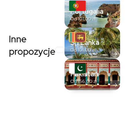
Portugalia
Od
101,00
zł
Inne
Sri Lanka
propozycje
Od
101,00
zł
Pakistan
Od
156,00
zł