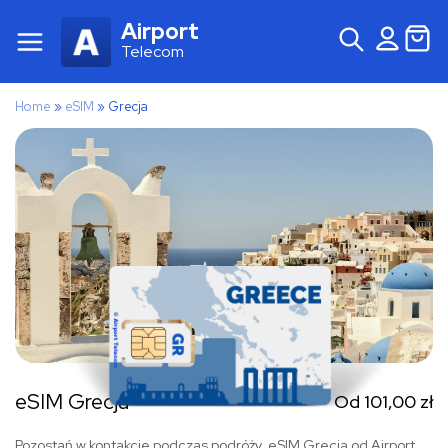
Airport
Telecom
Home
»
eSIM
»
Grecja
eSIM Grecja
Od
101,00
zł
Pozostań w kontakcie podczas podróży. eSIM Grecja od Airport