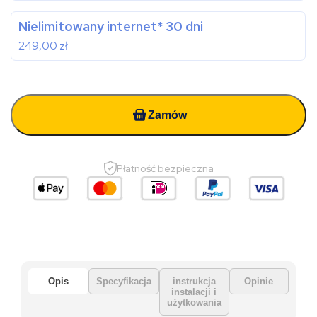
Nielimitowany internet* 30 dni
249,00
zł
Zamów
Płatność bezpieczna
Opis
Specyfikacja
instrukcja
Opinie
instalacji i
użytkowania