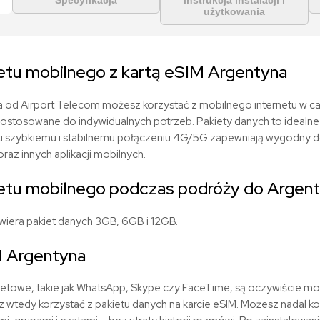
Specyfikacja
instrukcja instalacji i
użytkowania
etu mobilnego z kartą eSIM Argentyna
na od Airport Telecom możesz korzystać z mobilnego internetu w ca
dostosowane do indywidualnych potrzeb. Pakiety danych to idealne
ęki szybkiemu i stabilnemu połączeniu 4G/5G zapewniają wygodny d
az innych aplikacji mobilnych.
etu mobilnego podczas podróży do Argen
wiera pakiet danych 3GB, 6GB i 12GB.
 Argentyna
netowe, takie jak WhatsApp, Skype czy FaceTime, są oczywiście moż
 wtedy korzystać z pakietu danych na karcie eSIM. Możesz nadal k