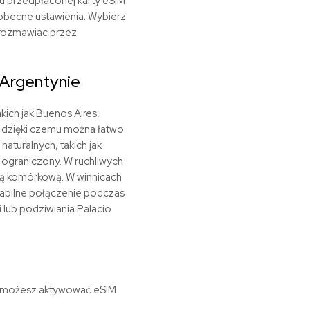
iu przedpłaconej karty eSIM
obecne ustawienia. Wybierz
 rozmawiac przez
 Argentynie
kich jak Buenos Aires,
, dzięki czemu można łatwo
aturalnych, takich jak
 ograniczony. W ruchliwych
cią komórkową. W winnicach
abilne połączenie podczas
 lub podziwiania Palacio
 – możesz aktywować eSIM