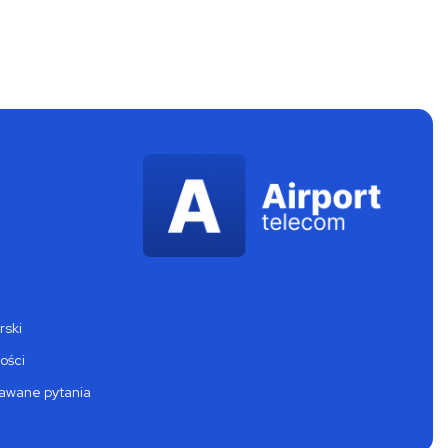
rski
ości
dawane pytania