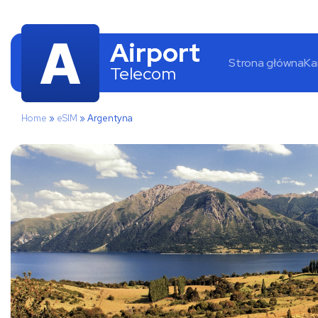
Airport
Strona główna
Ka
Telecom
Home
»
eSIM
»
Argentyna