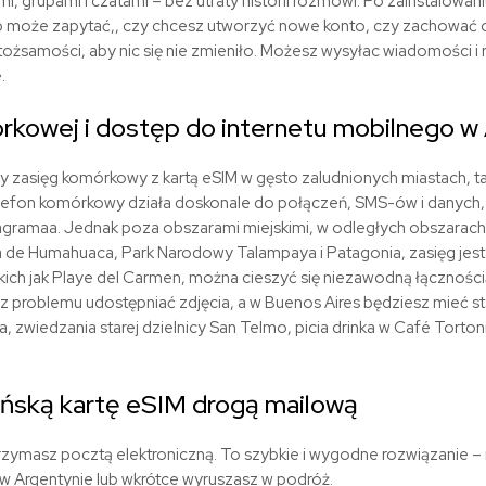
 grupami i czatami – bez utraty historii rozmówi. Po zainstalowan
pp może zapytać,, czy chcesz utworzyć nowe konto, czy zachować 
ożsamości, aby nic się nie zmieniło. Możesz wysyłac wiadomości i
.
órkowej i dostęp do internetu mobilnego w
y zasięg komórkowy z kartą
eSIM
w gęsto zaludnionych miastach, ta
elefon komórkowy działa doskonale do połączeń, SMS-ów i danych
agramaa. Jednak poza obszarami miejskimi, w odległych obszarach n
a de Humahuaca, Park Narodowy Talampaya i Patagonia, zasięg jest
akich jak Playe del Carmen, można cieszyć się niezawodną łącznoś
problemu udostępniać zdjęcia, a w Buenos Aires będziesz mieć st
zwiedzania starej dzielnicy San Telmo, picia drinka w Café Tortoni
ńską kartę eSIM drogą mailową
trzymasz pocztą elektroniczną. To szybkie i wygodne rozwiązanie
 w Argentynie lub wkrótce wyruszasz w podróż.