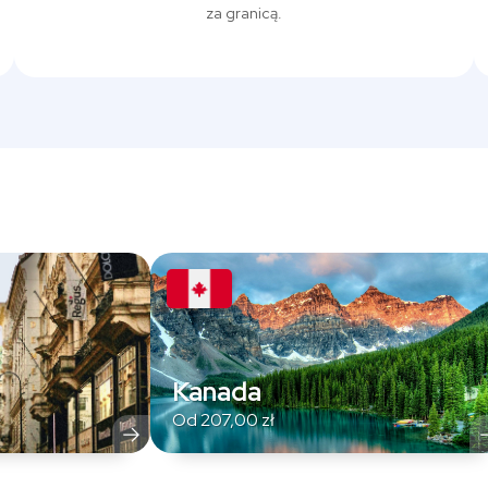
za granicą.
Kanada
Od
207,00
zł