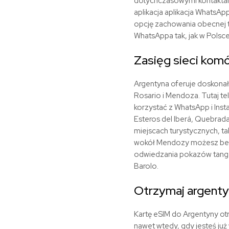
dotychczasowymi kontaktami,
aplikacja aplikacja WhatsA
opcję zachowania obecnej t
WhatsAppa tak, jak w Polsce
Zasięg sieci kom
Argentyna oferuje doskonał
Rosario i Mendoza. Tutaj t
korzystać z WhatsApp i Inst
Esteros del Iberá, Quebrad
miejscach turystycznych, t
wokół Mendozy możesz bez 
odwiedzania pokazów tanga, 
Barolo.
Otrzymaj argenty
Kartę eSIM do Argentyny o
nawet wtedy, gdy jesteś już