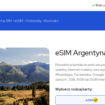
Brak u
rta SIM
eSIM
Oddziały
Kontakt
eSIM Argentyn
Pozostań w kontakcie podczas po
stabilny internet mobilny, bez wy
WhatsAppa, Facebooka, Google Ma
danych: 3GB, 6GB lub 12GB Inte
Wybierz rodzaj karty:
eSIM