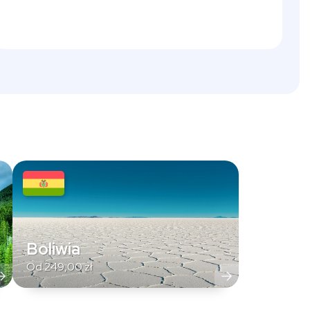
Boliwia
Od
249,00
zł