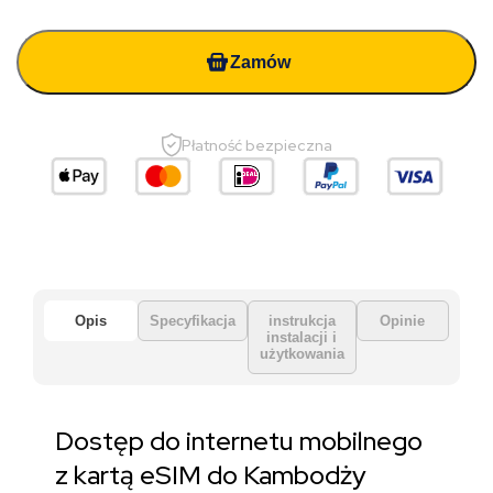
Zamów
Płatność bezpieczna
Opis
Specyfikacja
instrukcja
Opinie
instalacji i
użytkowania
Dostęp do internetu mobilnego
z kartą eSIM do Kambodży