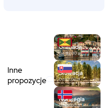
Grenada
Od
122,00
zł
Inne
Słowacja
propozycje
Od
101,00
zł
Norwegia
Od
101,00
zł