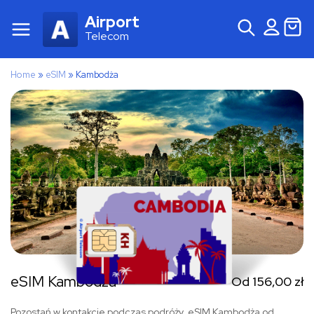
Airport
Telecom
Home
»
eSIM
»
Kambodża
eSIM Kambodża
Od
156,00
zł
Pozostań w kontakcie podczas podróży. eSIM Kambodża od