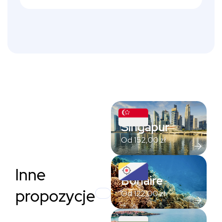
Singapur
Od
152,00
zł
Inne
Bonaire
propozycje
Od
122,00
zł