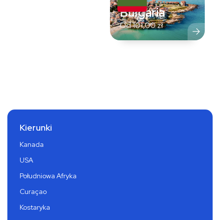
Bułgaria
Od
101,00
zł
Kierunki
Kanada
USA
Południowa Afryka
Curaçao
Kostaryka