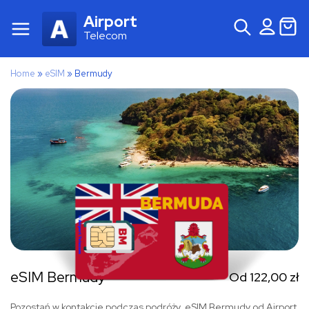
Airport
Telecom
Home
»
eSIM
»
Bermudy
eSIM Bermudy
Od
122,00
zł
Pozostań w kontakcie podczas podróży. eSIM Bermudy od Airport