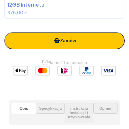
12GB Internetu
376,00
zł
Zamów
Płatność bezpieczna
Opis
Specyfikacja
instrukcja
Opinie
instalacji i
użytkowania