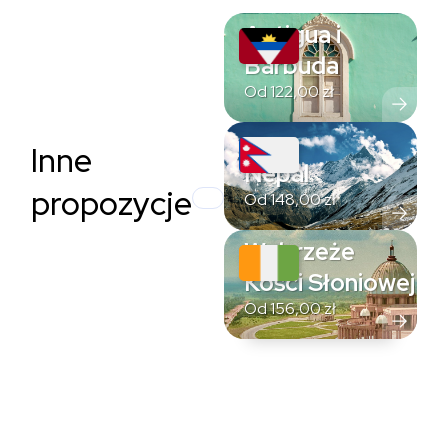
Antigua i
Barbuda
Od
122,00
zł
Inne
Nepal
propozycje
Od
148,00
zł
Wybrzeże
Kości Słoniowej
Od
156,00
zł