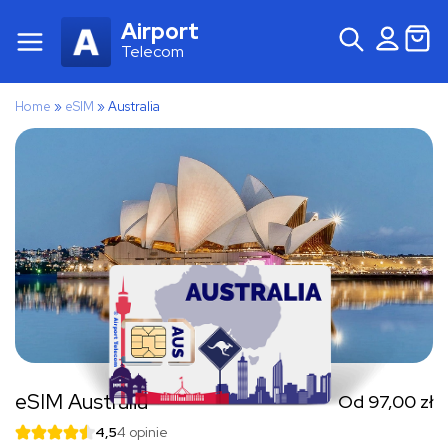
Airport
Telecom
Home
»
eSIM
»
Australia
eSIM Australia
Od
97,00
zł
4,5
4 opinie