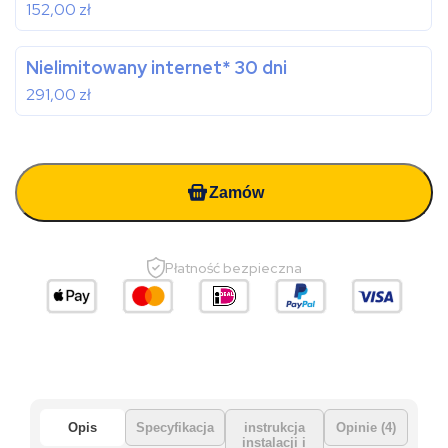
152,00
zł
Nielimitowany internet* 30 dni
291,00
zł
Zamów
Płatność bezpieczna
Opis
Specyfikacja
instrukcja
Opinie (4)
instalacji i