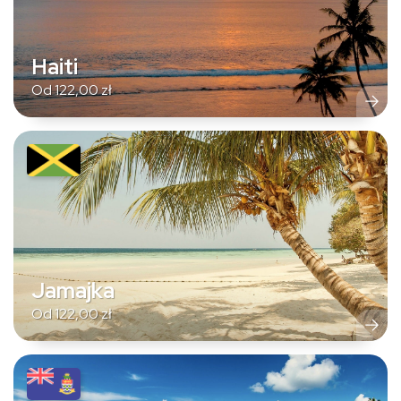
Haiti
Od
122,00
zł
Jamajka
Od
122,00
zł