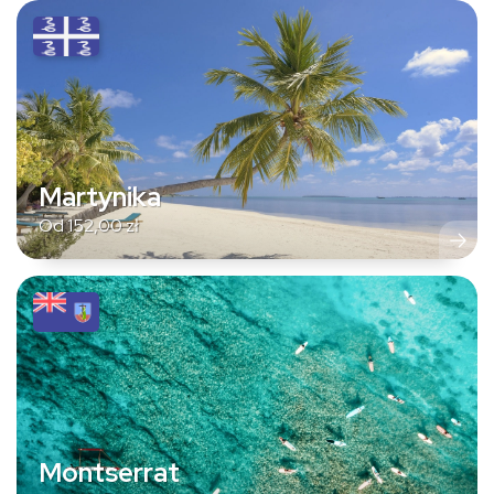
Martynika
Od
152,00
zł
Montserrat