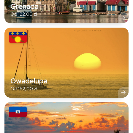
Grenada
Od
122,00
zł
Gwadelupa
Od
152,00
zł