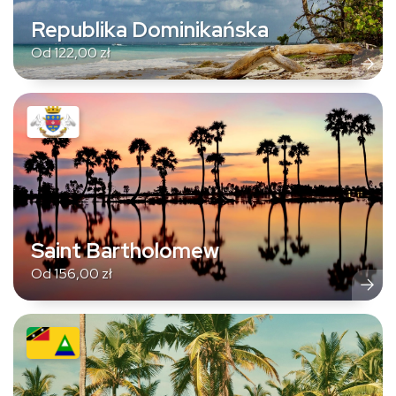
Republika Dominikańska
Od
122,00
zł
Saint Bartholomew
Od
156,00
zł