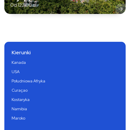
Od
122,00
zł
Kierunki
Kanada
USA
Południowa Afryka
Curaçao
Kostaryka
Namibia
Maroko