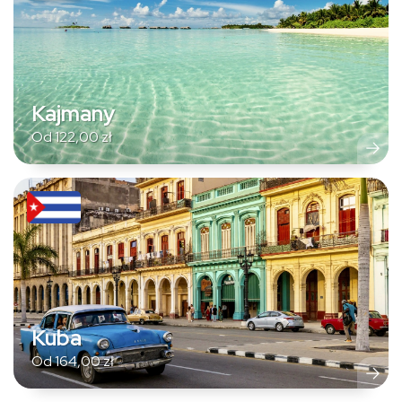
Kajmany
Od
122,00
zł
Kuba
Od
164,00
zł