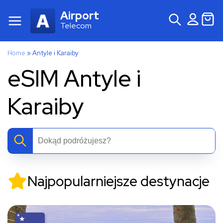
Airport
Telecom
Home
»
Antyle i Karaiby
eSIM Antyle i
Karaiby
Najpopularniejsze destynacje