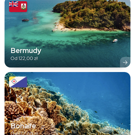
Bermudy
Od
122,00
zł
Bonaire
Od
122,00
zł