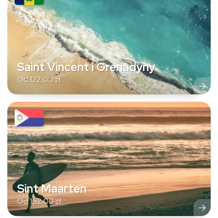
Saint Vincent i Grenadyny
Od
122,00
zł
Sint Maarten
Od
152,00
zł