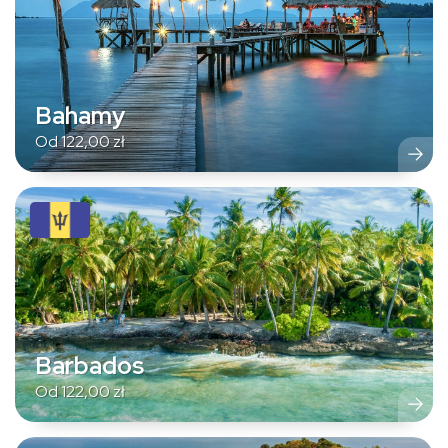
Bahamy
Od
122,00
zł
Barbados
Od
122,00
zł