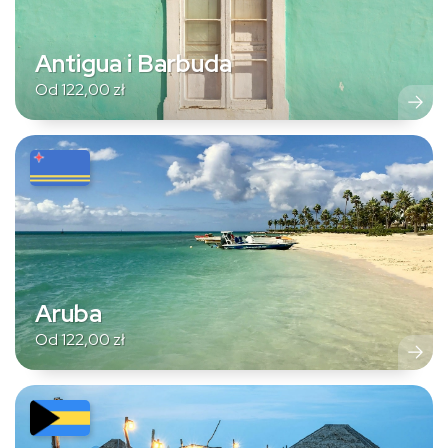
Antigua i Barbuda
Od
122,00
zł
Aruba
Od
122,00
zł