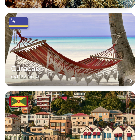
Curacao
Od
122,00
zł