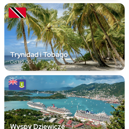
Trynidad i Tobago
Od
122,00
zł
Wyspy Dziewicze