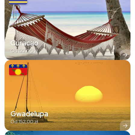
Curacao
Od
122,00
zł
Gwadelupa
Od
152,00
zł