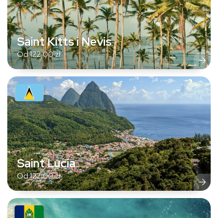
Saint Kitts i Nevis
Od
122,00
zł
Saint Lucia
Od
122,00
zł