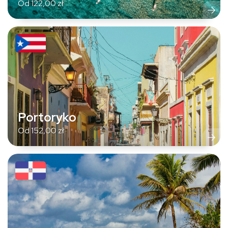
Od
122,00
zł
Portoryko
Od
152,00
zł