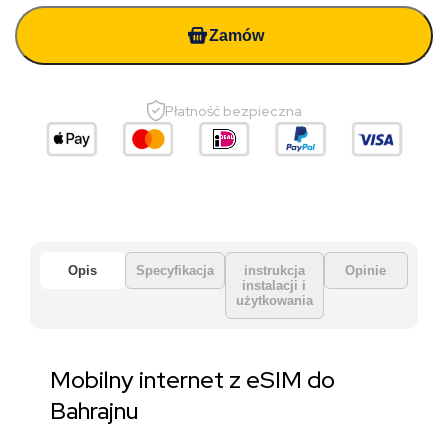
Zamów
Płatność bezpieczna
Opis
Specyfikacja
instrukcja
Opinie
instalacji i
użytkowania
Mobilny internet z eSIM do
Bahrajnu