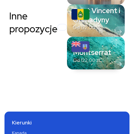
Saint Vincent i
Inne
Grenadyny
propozycje
Od
122,00
zł
Montserrat
Od
122,00
zł
Kierunki
Kanada