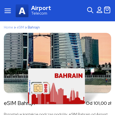
Airport
Telecom
Home
»
eSIM
»
Bahrajn
eSIM Bahrajn
Od
101,00
zł
Pozostań w kontakcie podczas podróży. eSIM Bahrajn od Airport