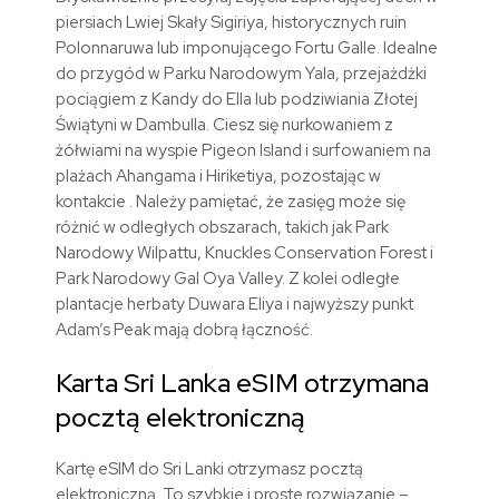
piersiach Lwiej Skały Sigiriya, historycznych ruin
Polonnaruwa lub imponującego Fortu Galle. Idealne
do przygód w Parku Narodowym Yala, przejażdżki
pociągiem z Kandy do Ella lub podziwiania Złotej
Świątyni w Dambulla. Ciesz się nurkowaniem z
żółwiami na wyspie Pigeon Island i surfowaniem na
plażach Ahangama i Hiriketiya, pozostając w
kontakcie . Należy pamiętać, że zasięg może się
różnić w odległych obszarach, takich jak Park
Narodowy Wilpattu, Knuckles Conservation Forest i
Park Narodowy Gal Oya Valley. Z kolei odległe
plantacje herbaty Duwara Eliya i najwyższy punkt
Adam’s Peak mają dobrą łączność.
Karta Sri Lanka eSIM otrzymana
pocztą elektroniczną
Kartę eSIM do Sri Lanki otrzymasz pocztą
elektroniczną. To szybkie i proste rozwiązanie –