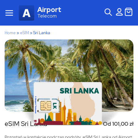
Airport
Telecom
Home
»
eSIM
»
Sri Lanka
eSIM Sri Lanka
Od
101,00
zł
Pozostań w kontakcie podczas podróży. eSIM Sri Lanka od Airport