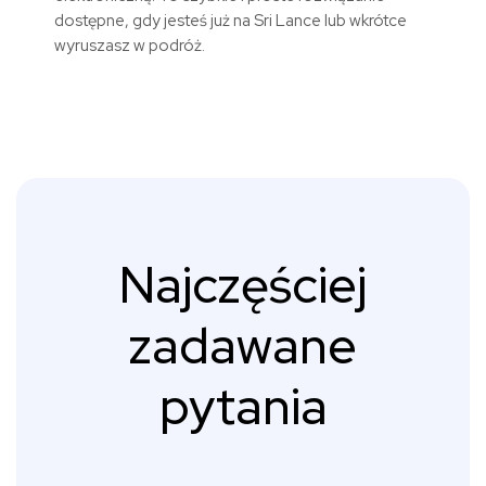
dostępne, gdy jesteś już na Sri Lance lub wkrótce
wyruszasz w podróż.
Najczęściej
zadawane
pytania