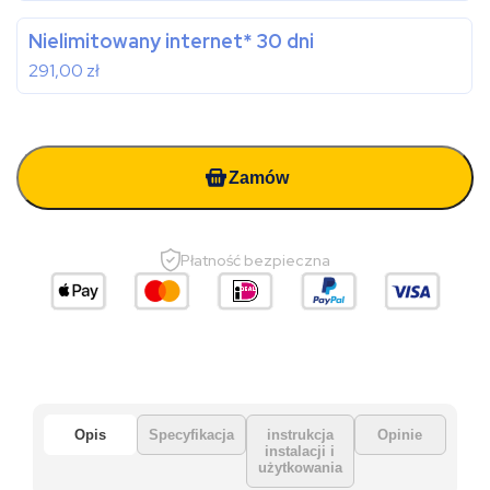
Nielimitowany internet* 30 dni
291,00
zł
Zamów
Płatność bezpieczna
Opis
Specyfikacja
instrukcja
Opinie
instalacji i
użytkowania