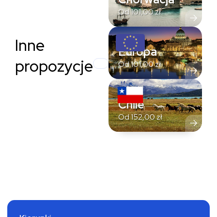
Od
101,00
zł
Inne
Europa
propozycje
Od
101,00
zł
Chile
Od
152,00
zł