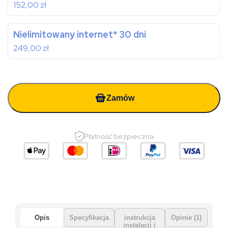
152,00
zł
Nielimitowany internet* 30 dni
249,00
zł
Zamów
Płatność bezpieczna
Opis
Specyfikacja
instrukcja
Opinie (1)
instalacji i