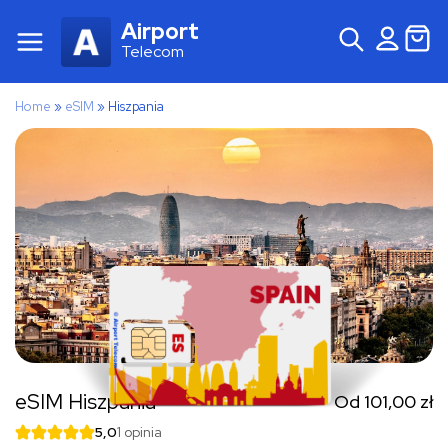
Airport
Telecom
Home
»
eSIM
»
Hiszpania
eSIM Hiszpania
Od
101,00
zł
5,0
1 opinia