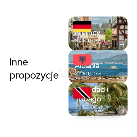
Niemcy
Od
101,00
zł
Inne
Albania
propozycje
Od
101,00
zł
Trynidad i
Tobago
Od
122,00
zł