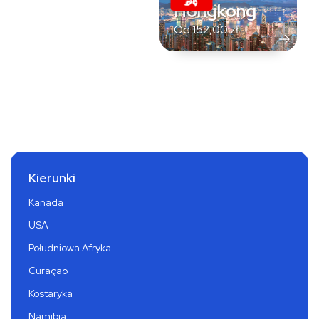
Hongkong
Od
152,00
zł
Kierunki
Kanada
USA
Południowa Afryka
Curaçao
Kostaryka
Namibia