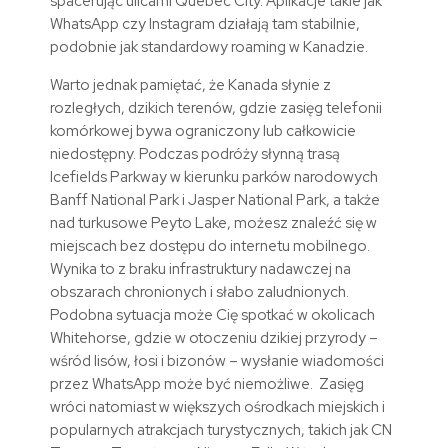
spacerując ulicami Quebec City. Aplikacje takie jak
WhatsApp czy Instagram działają tam stabilnie,
podobnie jak standardowy roaming w Kanadzie.
Warto jednak pamiętać, że Kanada słynie z
rozległych, dzikich terenów, gdzie zasięg telefonii
komórkowej bywa ograniczony lub całkowicie
niedostępny. Podczas podróży słynną trasą
Icefields Parkway w kierunku parków narodowych
Banff National Park i Jasper National Park, a także
nad turkusowe Peyto Lake, możesz znaleźć się w
miejscach bez dostępu do internetu mobilnego.
Wynika to z braku infrastruktury nadawczej na
obszarach chronionych i słabo zaludnionych.
Podobna sytuacja może Cię spotkać w okolicach
Whitehorse, gdzie w otoczeniu dzikiej przyrody –
wśród lisów, łosi i bizonów – wysłanie wiadomości
przez WhatsApp może być niemożliwe. Zasięg
wróci natomiast w większych ośrodkach miejskich i
popularnych atrakcjach turystycznych, takich jak CN