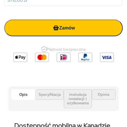
376,00
zł
Zamów
Płatność bezpieczna
Opis
Specyfikacja
instrukcja
Opinie
instalacji i
użytkowania
Dostępność mobilna w Kanadzie