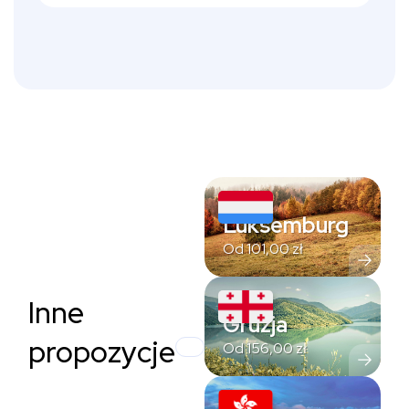
Luksemburg
Od
101,00
zł
Inne
Gruzja
propozycje
Od
156,00
zł