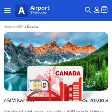
Airport
Telecom
Home
»
eSIM
»
Kanada
eSIM Kanada
Od
207,00
zł
Pozostań w kontakcie podczas podróży. eSIM Kanada od Airport