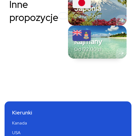
Inne
Japonia
propozycje
Od
101,00
zł
Kajmany
Od
122,00
zł
Kierunki
Kanada
USA