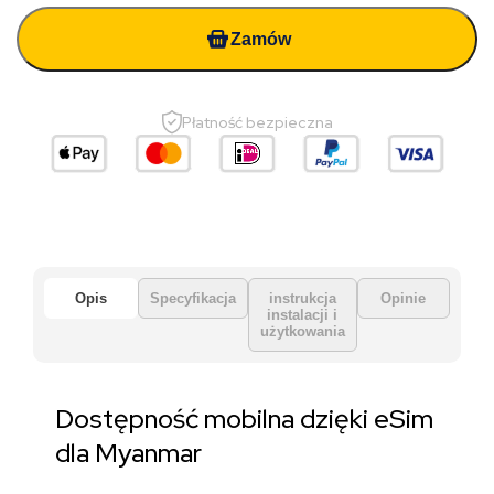
Zamów
Płatność bezpieczna
Opis
Specyfikacja
instrukcja
Opinie
instalacji i
użytkowania
Dostępność mobilna dzięki eSim
dla Myanmar