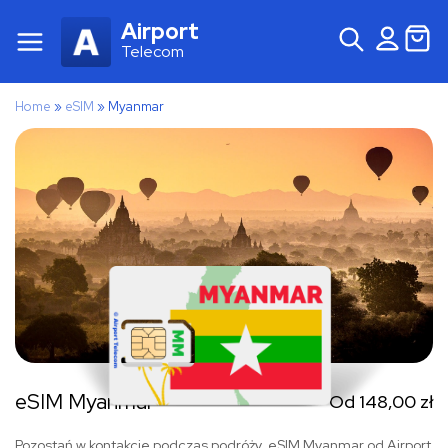
Airport
Telecom
Home
»
eSIM
»
Myanmar
eSIM Myanmar
Od
148,00
zł
Pozostań w kontakcie podczas podróży. eSIM Myanmar od Airport