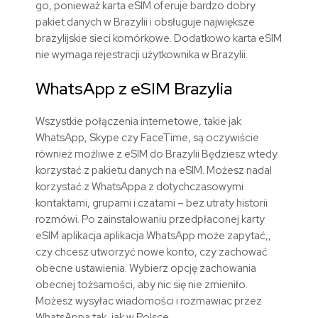
go, ponieważ karta eSIM oferuje bardzo dobry
pakiet danych w Brazylii i obsługuje największe
brazylijskie sieci komórkowe. Dodatkowo karta eSIM
nie wymaga rejestracji użytkownika w Brazylii.
WhatsApp z eSIM Brazylia
Wszystkie połączenia internetowe, takie jak
WhatsApp, Skype czy FaceTime, są oczywiście
również możliwe z eSIM do Brazylii Będziesz wtedy
korzystać z pakietu danych na eSIM. Możesz nadal
korzystać z WhatsAppa z dotychczasowymi
kontaktami, grupami i czatami – bez utraty historii
rozmówi. Po zainstalowaniu przedpłaconej karty
eSIM aplikacja aplikacja WhatsApp może zapytać,,
czy chcesz utworzyć nowe konto, czy zachować
obecne ustawienia. Wybierz opcję zachowania
obecnej tożsamości, aby nic się nie zmieniło.
Możesz wysyłac wiadomości i rozmawiac przez
WhatsAppa tak, jak w Polsce.