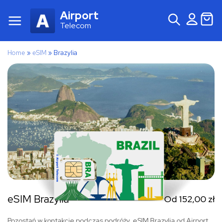
Airport
Telecom
Home
»
eSIM
»
Brazylia
eSIM Brazylia
Od
152,00
zł
Pozostań w kontakcie podczas podróży. eSIM Brazylia od Airport