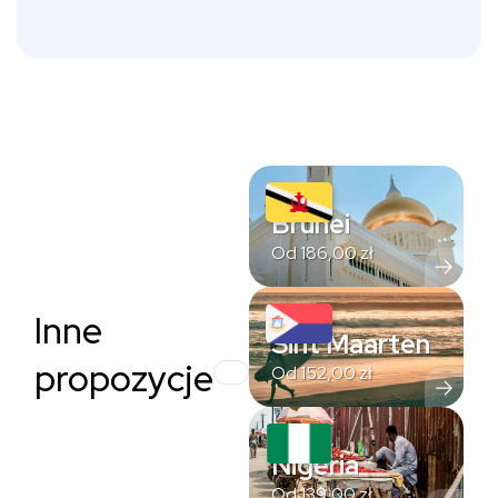
Brunei
Od
186,00
zł
Inne
Sint Maarten
propozycje
Od
152,00
zł
Nigeria
Od
139,00
zł