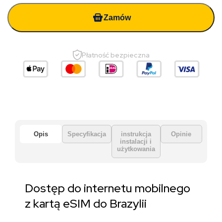
Zamów
Płatność bezpieczna
Opis
Specyfikacja
instrukcja
Opinie
instalacji i
użytkowania
Dostęp do internetu mobilnego
z kartą eSIM do Brazylii