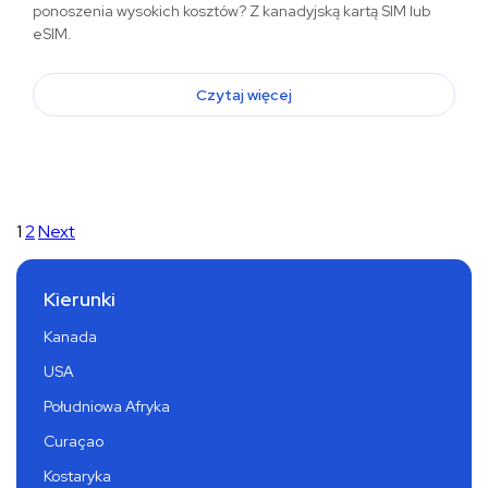
ponoszenia wysokich kosztów? Z kanadyjską kartą SIM lub
eSIM.
Czytaj więcej
1
2
Next
Kierunki
Kanada
USA
Południowa Afryka
Curaçao
Kostaryka