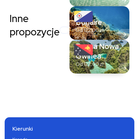
Inne
Bonaire
propozycje
Od
122,00
zł
Papua Nowa
Gwinea
Od
122,00
zł
Kierunki