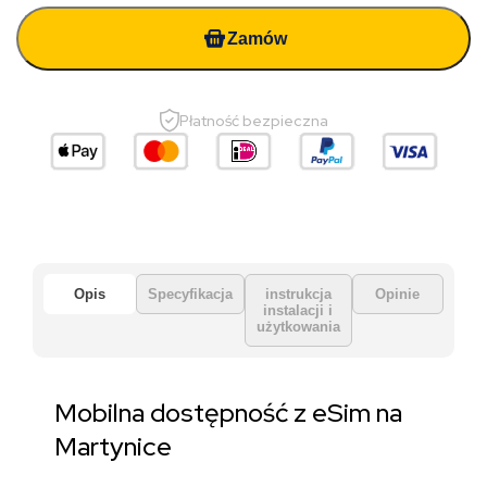
Zamów
Płatność bezpieczna
Opis
Specyfikacja
instrukcja
Opinie
instalacji i
użytkowania
Mobilna dostępność z eSim na
Martynice