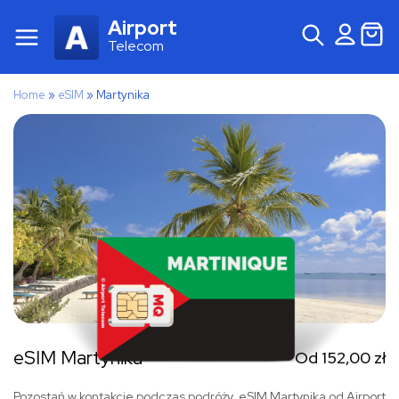
Airport
Telecom
Home
»
eSIM
»
Martynika
eSIM Martynika
Od
152,00
zł
Pozostań w kontakcie podczas podróży. eSIM Martynika od Airport