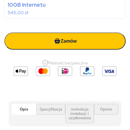
10GB Internetu
545,00
zł
Zamów
Płatność bezpieczna
Opis
Specyfikacja
instrukcja
Opinie
instalacji i
użytkowania