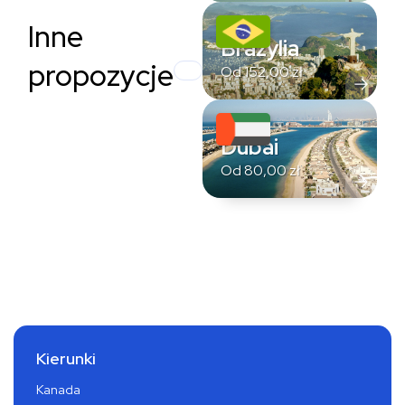
Inne
Brazylia
propozycje
Od
152,00
zł
Dubai
Od
80,00
zł
Kierunki
Kanada