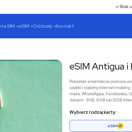
Brak u
rta SIM
eSIM
Oddziały
Kontakt
eSIM Antigua i
Pozostań w kontakcie podczas po
szybki i stabilny internet mobiln
maila, WhatsAppa, Facebooka, Go
danych: 3GB, 6GB lub 12GB Inte
Wybierz rodzaj karty:
eSIM