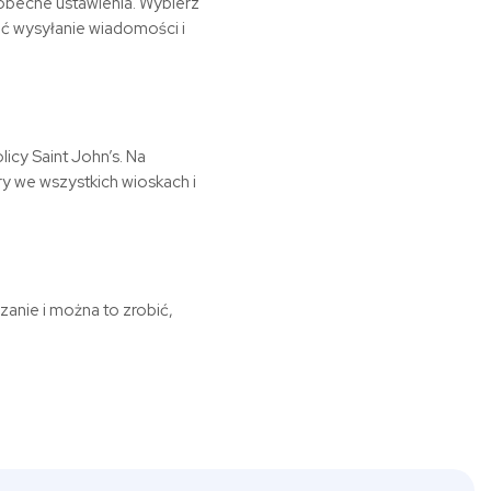
obecne ustawienia. Wybierz
ć wysyłanie wiadomości i
licy Saint John’s. Na
ry we wszystkich wioskach i
zanie i można to zrobić,