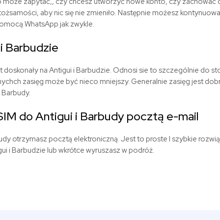
pp może zapytać,, czy chcesz utworzyć nowe konto, czy zachować 
ożsamości, aby nic się nie zmieniło. Następnie możesz kontynuowa
omocą WhatsApp jak zwykle.
 i Barbudzie
 doskonały na Antigui i Barbudzie. Odnosi sie to szczególnie do sto
nychch zasięg może być nieco mniejszy. Generalnie zasięg jest dob
i Barbudy.
SIM do Antigui i Barbudy pocztą e-mail
budy otrzymasz pocztą elektroniczną. Jest to proste I szybkie rozwią
tigui i Barbudzie lub wkrótce wyruszasz w podróż.