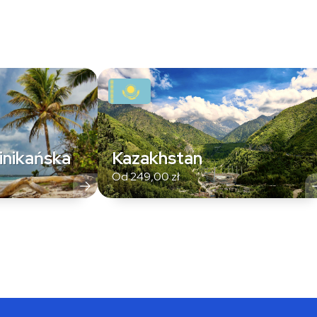
inikańska
Kazakhstan
Od
249,00
zł