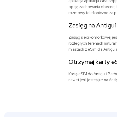
aplikacja aplikacja WhatsA
opcję zachowania obecnej t
rozmowy telefoniczne za p
Zasięg na Antigui
Zasięg sieci komórkowej jest
rozległych terenach natural
miastach z eSim dla Antigui 
Otrzymaj karty e
Kartę eSIM do Antigui i Bar
nawet jeśli jesteś już na An