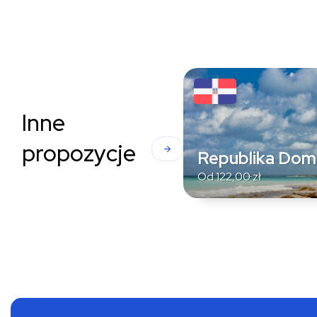
Inne
propozycje
Republika Dom
Od
122,00
zł