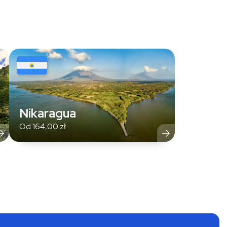
Nikaragua
Od
164,00
zł