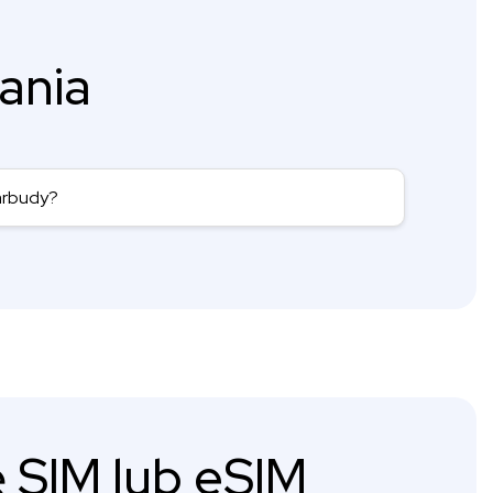
ania
Barbudy?
 SIM lub eSIM