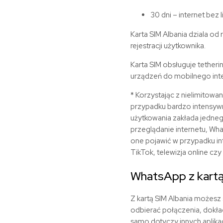
30 dni – internet bez l
Karta SIM
Albania dziala od
rejestracji użytkownika.
Karta SIM obsługuje tetheri
urządzeń do mobilnego inte
* Korzystając z nielimitowa
przypadku bardzo intensywn
użytkowania zakłada jednego
przeglądanie internetu, Wha
one pojawić w przypadku in
TikTok, telewizja online czy 
WhatsApp z kart
Z kartą SIM
Albania możesz 
odbierać połączenia, dokład
samo dotyczy innych aplikac