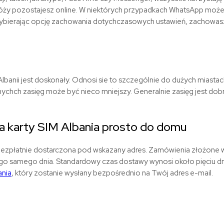
óży pozostajesz online. W niektórych przypadkach WhatsApp może 
Wybierając opcję zachowania dotychczasowych ustawień, zachowasz 
lbanii jest doskonały. Odnosi sie to szczególnie do dużych miastach,
nychch zasięg może być nieco mniejszy. Generalnie zasięg jest dob
 karty SIM Albania prosto do domu
 bezpłatnie dostarczona pod wskazany adres. Zamówienia złożone 
go samego dnia. Standardowy czas dostawy wynosi około pięciu dn
ania
, który zostanie wysłany bezpośrednio na Twój adres e-mail.