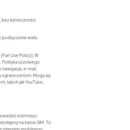
e, bez konieczności
ąc podłączenie wielu
(Fair Use Policy). W
. Polityka uczciwego
 nawigacja, e-mail,
ga ograniczeniom. Mogą się
h, takich jak YouTube,
prowadzić rozmowy i
 dostępny na karcie SIM. To
 z internetu mobilnego,