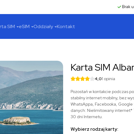
Brak u
rta SIM
eSIM
Oddziały
Kontakt
Karta SIM Alba
4,0
1 opinia
Pozostań w kontakcie podczas pod
stabilny internet mobilny, bez wy
WhatsAppa, Facebooka, Google Ma
danych: Nielimitowany internet* 7
30 dni Internetu.
Wybierz rodzaj karty: