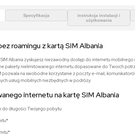
Specyfikacja
instrukcja instalacji i
użytkowania
bez roamingu z kart
ą
SIM
Albania
e SIM
Albania zyskujesz niezawodny dostęp do internetu mobilnego n
e pakiety nielimitowanego internetu dopasowane do Twoich potrz
M pozwala na swobodne korzystanie z poczty e-mail, komunikator
nych usług mobilnych niezbędnych w podróży.
wanego internetu na kartę SIM
Albania
 do długości Twojego pobytu:
mitu*
imitu*