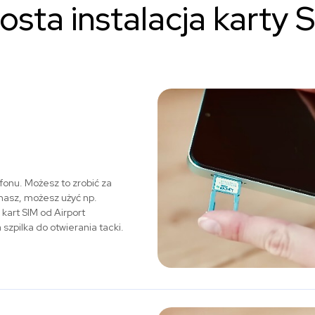
osta instalacja karty 
fonu. Możesz to zrobić za
 masz, możesz użyć np.
art SIM od Airport
zpilka do otwierania tacki.