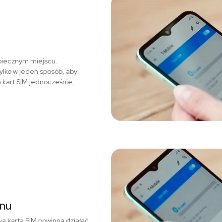
zpiecznym miejscu.
ylko w jeden sposób, aby
a kart SIM jednocześnie,
onu
a karta SIM powinna działać