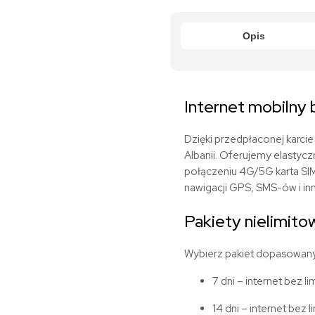
Opis
Internet mobilny 
Dzięki przedpłaconej karci
Albanii.
Oferujemy elastyczn
połączeniu 4G/5G karta SI
nawigacji GPS, SMS-ów i in
Pakiety nielimito
Wybierz pakiet dopasowany
7 dni – internet bez li
14 dni – internet bez l