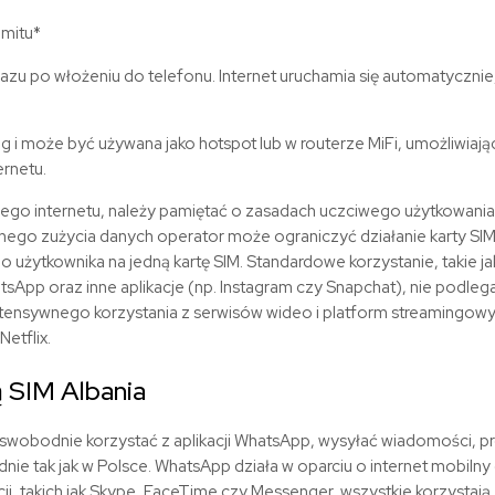
imitu*
 razu po włożeniu do telefonu. Internet uruchamia się automatyczni
ng i może być używana jako hotspot lub w routerze MiFi, umożliwiaj
rnetu.
nego internetu, należy pamiętać o zasadach uczciwego użytkowania 
ego zużycia danych operator może ograniczyć działanie karty SIM
 użytkownika na jedną kartę SIM. Standardowe korzystanie, takie jak
tsApp oraz inne aplikacje (np. Instagram czy Snapchat), nie podle
tensywnego korzystania z serwisów wideo i platform streamingowyc
Netflix.
ą SIM
Albania
swobodnie korzystać z aplikacji WhatsApp, wysyłać wiadomości, 
nie tak jak w Polsce. WhatsApp działa w oparciu o internet mobilny
ji, takich jak Skype, FaceTime czy Messenger, wszystkie korzystają