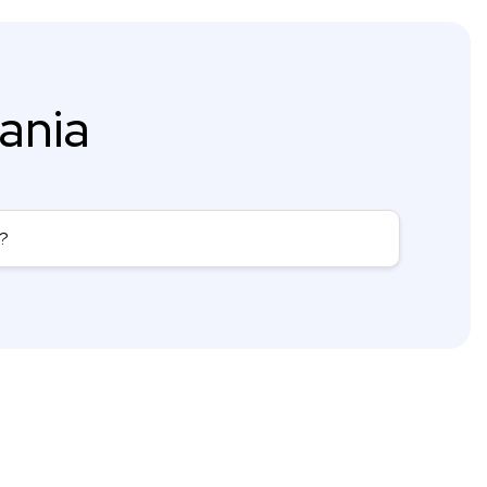
ania
i?