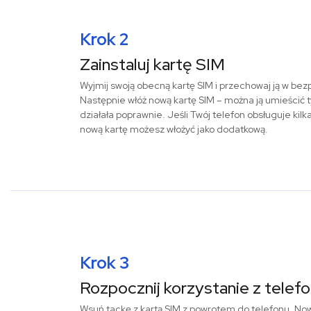
Krok 2
Zainstaluj kartę SIM
Wyjmij swoją obecną kartę SIM i przechowaj ją w be
Następnie włóż nową kartę SIM – można ją umieścić t
działała poprawnie. Jeśli Twój telefon obsługuje kilk
nową kartę możesz włożyć jako dodatkową.
Krok 3
Rozpocznij korzystanie z telef
Wsuń tackę z kartą SIM z powrotem do telefonu. Now