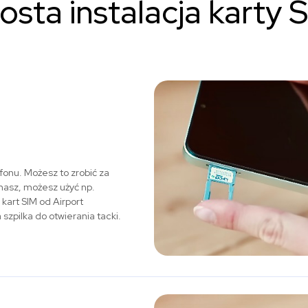
osta instalacja karty 
fonu. Możesz to zrobić za
 masz, możesz użyć np.
art SIM od Airport
zpilka do otwierania tacki.