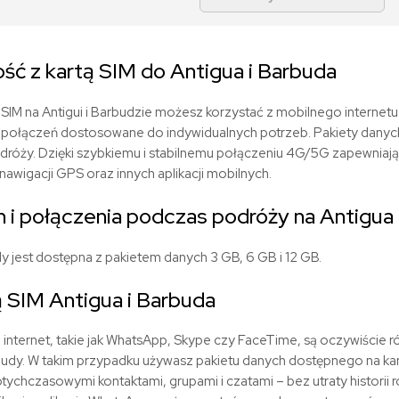
ść z kartą SIM do Antigua i Barbuda
SIM na Antigui i Barbudzie możesz korzystać z mobilnego internetu n
 połączeń dostosowane do indywidualnych potrzeb. Pakiety danych
podróży. Dzięki szybkiemu i stabilnemu połączeniu 4G/5G zapewnia
awigacji GPS oraz innych aplikacji mobilnych.
 i połączenia podczas podróży na Antigua 
y jest dostępna z pakietem danych 3 GB, 6 GB i 12 GB.
 SIM Antigua i Barbuda
internet, takie jak WhatsApp, Skype czy FaceTime, są oczywiście r
rbudy. W takim przypadku używasz pakietu danych dostępnego na kar
tychczasowymi kontaktami, grupami i czatami – bez utraty historii