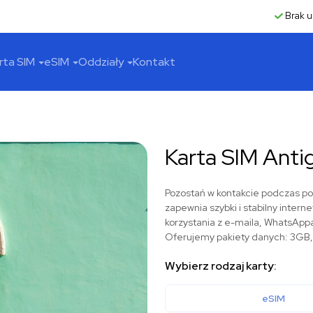
Brak u
rta SIM
eSIM
Oddziały
Kontakt
Karta SIM Anti
Pozostań w kontakcie podczas po
zapewnia szybki i stabilny inter
korzystania z e-maila, WhatsApp
Oferujemy pakiety danych: 3GB,
Wybierz rodzaj karty:
eSIM