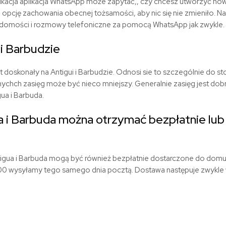
likacja aplikacja WhatsApp może zapytać,, czy chcesz utworzyć n
 opcję zachowania obecnej tożsamości, aby nic się nie zmieniło. 
domości i rozmowy telefoniczne za pomocą WhatsApp jak zwykle.
 i Barbudzie
 doskonały na Antigui i Barbudzie. Odnosi sie to szczególnie do sto
nychch zasięg może być nieco mniejszy. Generalnie zasięg jest dob
gua i Barbuda.
a i Barbuda można otrzymać bezpłatnie lub
igua i Barbuda mogą być również bezpłatnie dostarczone do domu
0 wysyłamy tego samego dnia pocztą. Dostawa następuje zwykle w 