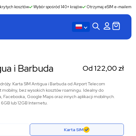
krytych kosztów
Wybór spośród 140+ krajów
Otrzymaj eSIM e-mailem
gua i Barbuda
Od
122,00
zł
dróży. Karta SIM Antigua i Barbuda od Airport Telecom
net mobilny, bez wysokich kosztów roamingu. Idealny do
a, Facebooka, Google Maps oraz innych aplikacji mobilnych.
 6GB lub 12GB Internetu.
Karta SIM