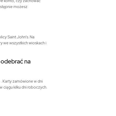
owe konto, czy zachować
Następnie możesz
licy Saint John’s. Na
ry we wszystkich wioskach i
 odebrać na
 . Karty zamówione w dni
ciągu kilku dni roboczych.