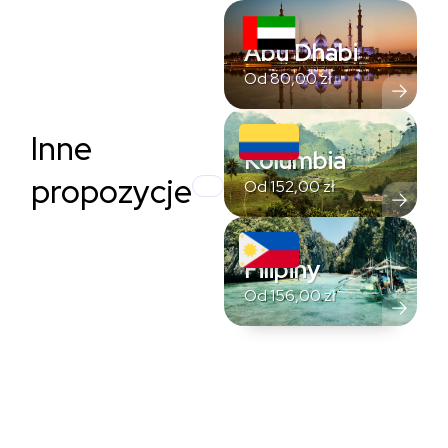
Abu Dhabi
Od
80,00
zł
Inne
Kolumbia
propozycje
Od
152,00
zł
Filipiny
Od
156,00
zł