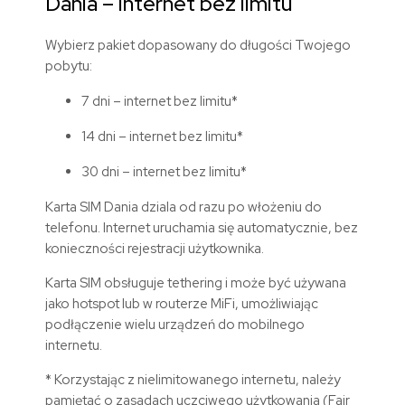
Dania
– internet bez limitu
Wybierz pakiet dopasowany do długości Twojego
pobytu:
7 dni – internet bez limitu*
14 dni – internet bez limitu*
30 dni – internet bez limitu*
Karta SIM
Dania
dziala od razu po włożeniu do
telefonu. Internet uruchamia się automatycznie, bez
konieczności rejestracji użytkownika.
Karta SIM obsługuje tethering i może być używana
jako hotspot lub w routerze MiFi, umożliwiając
podłączenie wielu urządzeń do mobilnego
internetu.
* Korzystając z nielimitowanego internetu, należy
pamiętać o zasadach uczciwego użytkowania (Fair