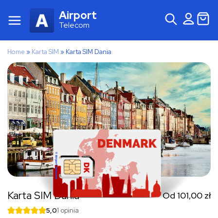
Airport
Telecom
Home
»
Karta SIM
»
Karta SIM Dania
Karta SIM Dania
Od
101,00
zł
5,0
1 opinia