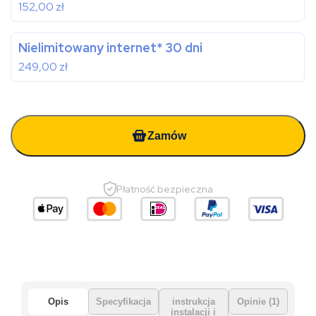
152,00
zł
Nielimitowany internet* 30 dni
249,00
zł
Zamów
Płatność bezpieczna
Opis
Specyfikacja
instrukcja
Opinie (1)
instalacji i