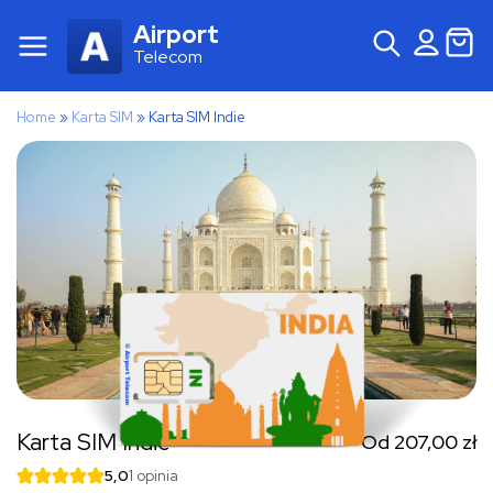
Airport
Telecom
Home
»
Karta SIM
»
Karta SIM Indie
Karta SIM Indie
Od
207,00
zł
5,0
1 opinia