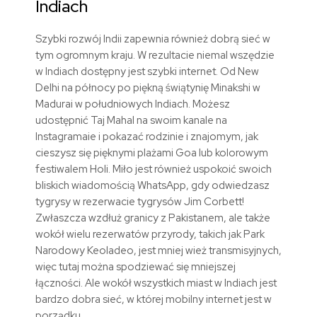
Indiach
Szybki rozwój Indii zapewnia również dobrą sieć w
tym ogromnym kraju. W rezultacie niemal wszędzie
w Indiach dostępny jest szybki internet. Od New
Delhi na północy po piękną świątynię Minakshi w
Madurai w południowych Indiach. Możesz
udostępnić Taj Mahal na swoim kanale na
Instagramaie i pokazać rodzinie i znajomym, jak
cieszysz się pięknymi plażami Goa lub kolorowym
festiwalem Holi. Miło jest również uspokoić swoich
bliskich wiadomością WhatsApp, gdy odwiedzasz
tygrysy w rezerwacie tygrysów Jim Corbett!
Zwłaszcza wzdłuż granicy z Pakistanem, ale także
wokół wielu rezerwatów przyrody, takich jak Park
Narodowy Keoladeo, jest mniej wież transmisyjnych,
więc tutaj można spodziewać się mniejszej
łączności. Ale wokół wszystkich miast w Indiach jest
bardzo dobra sieć, w której mobilny internet jest w
porządku.