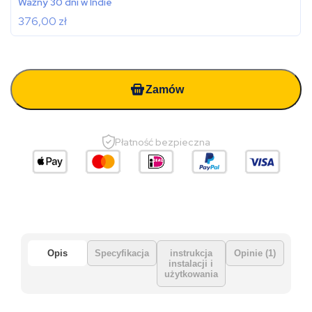
Ważny 30 dni w Indie
376,00
zł
Zamów
Płatność bezpieczna
Opis
Specyfikacja
instrukcja
Opinie (1)
instalacji i
użytkowania