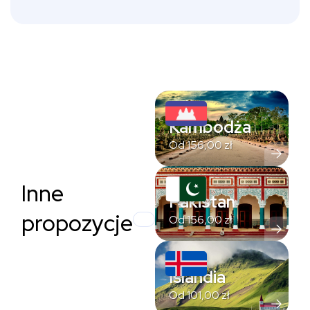
Kambodża
Od
156,00
zł
Inne
Pakistan
propozycje
Od
156,00
zł
Islandia
Od
101,00
zł