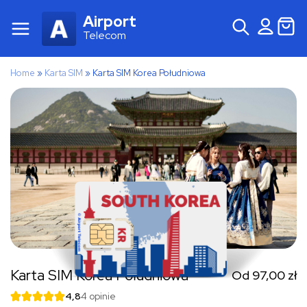
Airport
Telecom
Home
»
Karta SIM
»
Karta SIM Korea Południowa
Karta SIM Korea Południowa
Od
97,00
zł
4,8
4 opinie