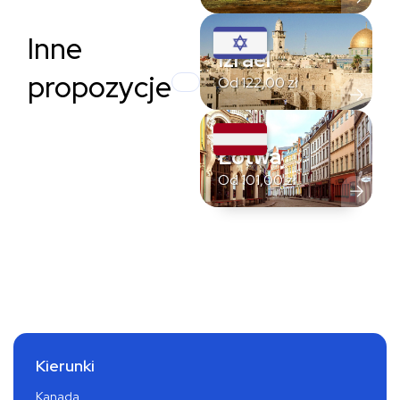
Inne
Izrael
propozycje
Od
122,00
zł
Łotwa
Od
101,00
zł
Kierunki
Kanada