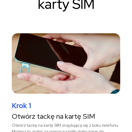
karty SIM
Krok 1
Otwórz tackę na kartę SIM
Otwórz tackę na kartę SIM znajdującą się z boku telefonu.
Możesz to zrobić za pomocą szpilki dołączonej do