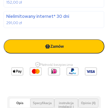
152,00
zł
Nielimitowany internet* 30 dni
291,00
zł
Zamów
Płatność bezpieczna
Opis
Specyfikacja
instrukcja
Opinie (4)
instalacji i