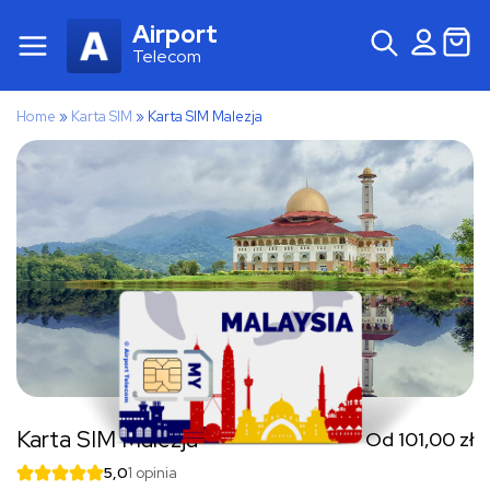
Airport
Telecom
Home
»
Karta SIM
»
Karta SIM Malezja
Karta SIM Malezja
Od
101,00
zł
5,0
1 opinia