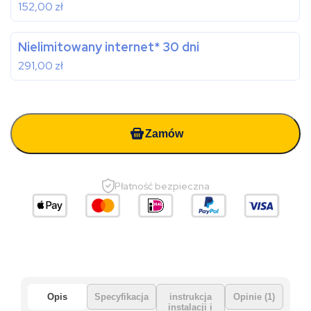
152,00
zł
Nielimitowany internet* 30 dni
291,00
zł
Zamów
Płatność bezpieczna
Opis
Specyfikacja
instrukcja
Opinie (1)
instalacji i