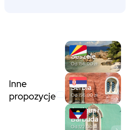
Seszele
Od
156,00
zł
Inne
Serbia
propozycje
Od
156,00
zł
Antigua i
Barbuda
Od
122,00
zł