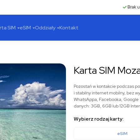
Brak u
rta SIM
eSIM
Oddziały
Kontakt
Karta SIM Moz
Pozostań w kontakcie podczas po
i stabilny internet mobilny, bez 
WhatsAppa, Facebooka, Google Ma
danych: 3GB, 6GB lub 12GB Inte
Wybierz rodzaj karty:
eSIM