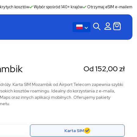
krytych kosztów
Wybór spośród 140+ krajów
Otrzymaj eSIM e-mailem
ambik
Od
152,00
zł
dróży. Karta SIM Mozambik od Airport Telecom zapewnia szybki
wysokich kosztów roamingu. Idealny do korzystania z e-maila,
ps oraz innych aplikacji mobilnych. Oferujemy pakiety
rnetu.
Karta SIM