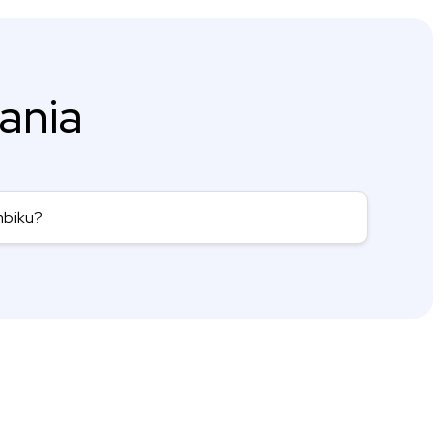
ania
mbiku?