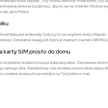
cja WhatsApp może zapytać,, czy chcesz utworzyć nowe konto, czy
zachowania obecnej tożsamości, aby nic się nie zmieniło. Możesz w
tak, jak w Polsce.
iku
Mozambiku jest doskonały. Dotyczy to szczególnie stolicy Maputo
niejszy. Generalnie zasięg jest dobry w miastach z kartami SIM Moz
 karty SIM prosto do domu
ie bezpłatnie dostarczona pod wskazany adres. Zamówienia złożo
go samego dnia. Standardowy czas dostawy wynosi około pięciu dn
óry zostanie wysłany bezpośrednio na Twój adres e-mail.