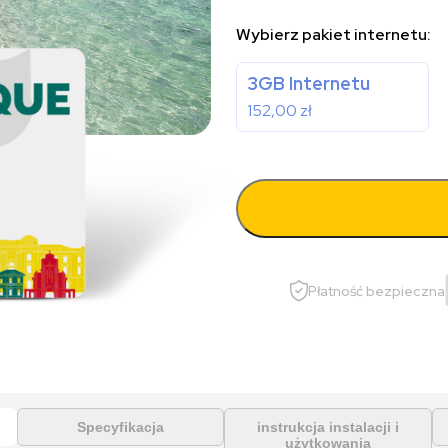
Wybierz pakiet internetu:
3GB Internetu
152,00
zł
Płatność bezpieczna
Specyfikacja
instrukcja instalacji i
użytkowania