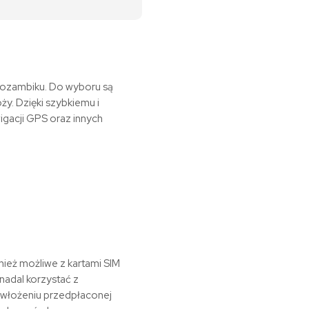
Mozambiku. Do wyboru są
ży. Dzięki szybkiemu i
gacji GPS oraz innych
ież możliwe z kartami SIM
nadal korzystać z
o włożeniu przedpłaconej