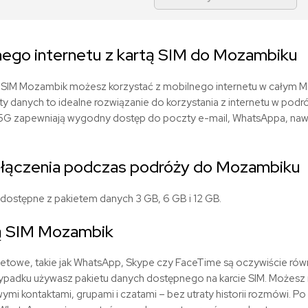
ego internetu z kartą SIM do Mozambiku
ie SIM Mozambik możesz korzystać z mobilnego internetu w całym 
ty danych to idealne rozwiązanie do korzystania z internetu w podró
5G zapewniają wygodny dostęp do poczty e-mail, WhatsAppa, nawi
ołączenia podczas podróży do Mozambiku
dostępne z pakietem danych 3 GB, 6 GB i 12 GB.
ą SIM Mozambik
netowe, takie jak WhatsApp, Skype czy FaceTime są oczywiście równ
padku używasz pakietu danych dostępnego na karcie SIM. Możesz 
i kontaktami, grupami i czatami – bez utraty historii rozmówi. P