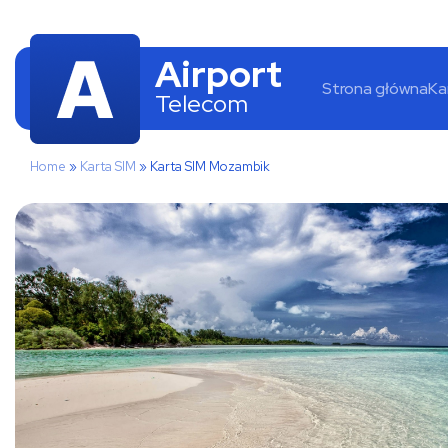
Airport
Strona główna
Ka
Telecom
Home
»
Karta SIM
»
Karta SIM Mozambik