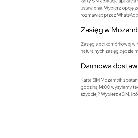
karty SIM aplikacja aplika
ustawienia. Wybierz opcję 
rozmawiac przez WhatsAppa 
Zasięg w Mozamb
Zasięg sieci komórkowej w 
naturalnych zasięg będzie m
Darmowa dostawa
Karta SIM Mozambik zostan
godziną 14:00 wysyłamy te
szybciej? Wybierz eSIM, kt