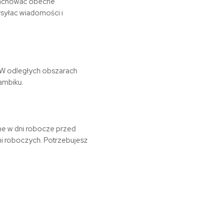
 zachować obecne
ysyłac wiadomości i
. W odległych obszarach
ambiku.
ne w dni robocze przed
i roboczych. Potrzebujesz