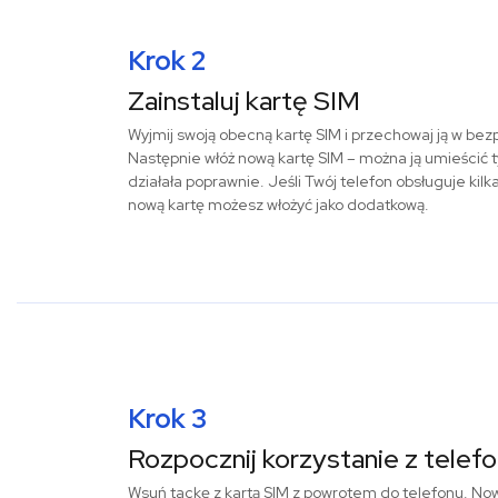
Krok 2
Zainstaluj kartę SIM
Wyjmij swoją obecną kartę SIM i przechowaj ją w be
Następnie włóż nową kartę SIM – można ją umieścić t
działała poprawnie. Jeśli Twój telefon obsługuje kilk
nową kartę możesz włożyć jako dodatkową.
Krok 3
Rozpocznij korzystanie z telef
Wsuń tackę z kartą SIM z powrotem do telefonu. Now