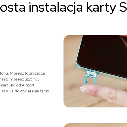
osta instalacja karty 
fonu. Możesz to zrobić za
 masz, możesz użyć np.
art SIM od Airport
zpilka do otwierania tacki.