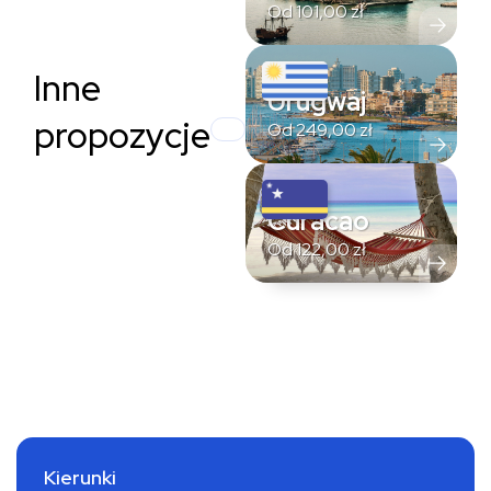
Od
101,00
zł
Inne
Urugwaj
propozycje
Od
249,00
zł
Curacao
Od
122,00
zł
Kierunki