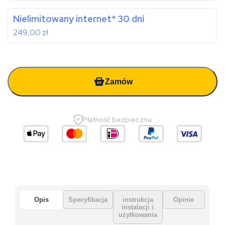
Nielimitowany internet* 30 dni
249,00
zł
Zamów
Płatność bezpieczna
Opis
Specyfikacja
instrukcja
Opinie
instalacji i
użytkowania