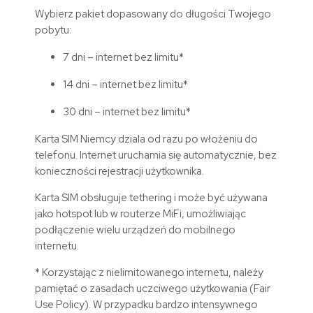
Wybierz pakiet dopasowany do długości Twojego
pobytu:
7 dni – internet bez limitu*
14 dni – internet bez limitu*
30 dni – internet bez limitu*
Karta SIM
Niemcy
dziala od razu po włożeniu do
telefonu. Internet uruchamia się automatycznie, bez
konieczności rejestracji użytkownika.
Karta SIM obsługuje tethering i może być używana
jako hotspot lub w routerze MiFi, umożliwiając
podłączenie wielu urządzeń do mobilnego
internetu.
* Korzystając z nielimitowanego internetu, należy
pamiętać o zasadach uczciwego użytkowania (Fair
Use Policy). W przypadku bardzo intensywnego