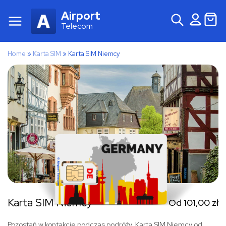
Airport
Telecom
Home
»
Karta SIM
»
Karta SIM Niemcy
Karta SIM Niemcy
Od
101,00
zł
Pozostań w kontakcie podczas podróży. Karta SIM Niemcy od