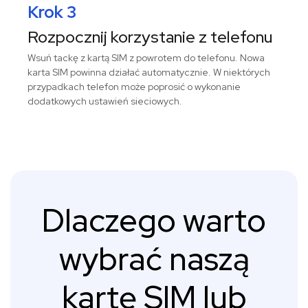
Krok 3
Rozpocznij korzystanie z telefonu
Wsuń tackę z kartą SIM z powrotem do telefonu. Nowa
karta SIM powinna działać automatycznie. W niektórych
przypadkach telefon może poprosić o wykonanie
dodatkowych ustawień sieciowych.
Dlaczego warto
wybrać naszą
kartę SIM lub