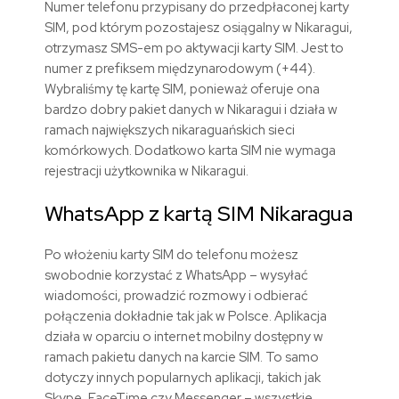
Numer telefonu przypisany do przedpłaconej karty
SIM, pod którym pozostajesz osiągalny w Nikaragui,
otrzymasz SMS-em po aktywacji karty SIM. Jest to
numer z prefiksem międzynarodowym (+44).
Wybraliśmy tę kartę SIM, ponieważ oferuje ona
bardzo dobry pakiet danych w Nikaragui i działa w
ramach największych nikaraguańskich sieci
komórkowych. Dodatkowo karta SIM nie wymaga
rejestracji użytkownika w Nikaragui.
WhatsApp z kartą SIM Nikaragua
Po włożeniu karty SIM do telefonu możesz
swobodnie korzystać z WhatsApp – wysyłać
wiadomości, prowadzić rozmowy i odbierać
połączenia dokładnie tak jak w Polsce. Aplikacja
działa w oparciu o internet mobilny dostępny w
ramach pakietu danych na karcie SIM. To samo
dotyczy innych popularnych aplikacji, takich jak
Skype, FaceTime czy Messenger – wszystkie