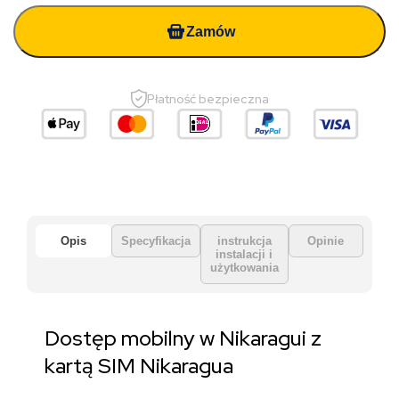
Zamów
Płatność bezpieczna
Opis
Specyfikacja
instrukcja
Opinie
instalacji i
użytkowania
Dostęp mobilny w Nikaragui z
kartą SIM Nikaragua