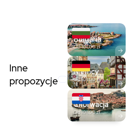
Bułgaria
Od
101,00
zł
Inne
Niemcy
propozycje
Od
101,00
zł
Chorwacja
Od
101,00
zł