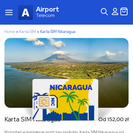
Airport
Telecom
Home
»
Karta SIM
»
Karta SIM Nikaragua
Karta SIM Nikaragua
Od
152,00
zł
Pozostań w kontakcie podczas podróży. Karta SIM Nikaragua od