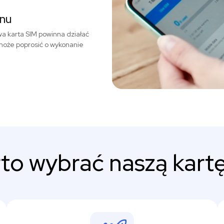
onu
a karta SIM powinna działać
może poprosić o wykonanie
to wybrać naszą kartę