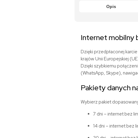
Opis
Internet mobilny 
Dzięki przedpłaconej karci
krajów Unii Europejskiej (UE
Dzięki szybkiemu połączen
(WhatsApp, Skype), nawigac
Pakiety danych
n
Wybierz pakiet dopasowany
7 dni – internet bez li
14 dni – internet bez l
30 dni – internet bez l