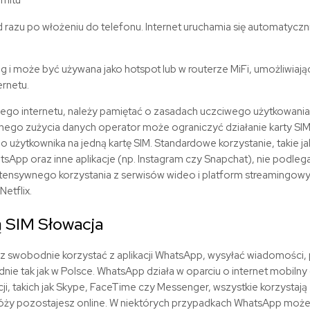
d razu po włożeniu do telefonu. Internet uruchamia się automatyczn
ng i może być używana jako hotspot lub w routerze MiFi, umożliwiaj
rnetu.
nego internetu, należy pamiętać o zasadach uczciwego użytkowania 
ego zużycia danych operator może ograniczyć działanie karty SIM
 użytkownika na jedną kartę SIM. Standardowe korzystanie, takie jak
tsApp oraz inne aplikacje (np. Instagram czy Snapchat), nie podle
tensywnego korzystania z serwisów wideo i platform streamingowyc
Netflix.
ą SIM
Słowacja
 swobodnie korzystać z aplikacji WhatsApp, wysyłać wiadomości,
nie tak jak w Polsce. WhatsApp działa w oparciu o internet mobilny
ji, takich jak Skype, FaceTime czy Messenger, wszystkie korzystają
óży pozostajesz online. W niektórych przypadkach WhatsApp może 