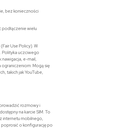
ie, bez konieczności
ąc podłączenie wielu
(Fair Use Policy). W
. Polityka uczciwego
 nawigacja, e-mail,
ga ograniczeniom. Mogą się
h, takich jak YouTube,
 prowadzić rozmowy i
 dostępny na karcie SIM. To
 z internetu mobilnego,
poprosić o konfigurację po