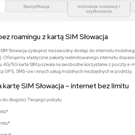
Specyfikacja
instrukcja instalacji i
użytkowania
bez roamingu z kart
ą
SIM
Słowacja
e SIM
Słowacja
zyskujesz niezawodny dostęp do internetu mobilneg
)
. Oferujemy elastyczne pakiety nielimitowanego internetu dopas
iu 4G/5G karta SIM pozwala na swobodne korzystanie z poczty e-m
ji GPS, SMS-ów i innych usług mobilnych niezbędnych w podróży.
a kartę SIM
Słowacja
– internet bez limitu
 do długości Twojego pobytu:
mitu*
imitu*
imitu*