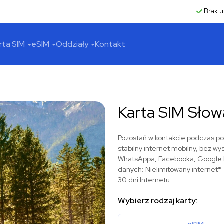
Brak u
rta SIM
eSIM
Oddziały
Kontakt
Karta SIM Słow
Pozostań w kontakcie podczas pod
stabilny internet mobilny, bez wy
WhatsAppa, Facebooka, Google Ma
danych: Nielimitowany internet* 7
30 dni Internetu.
Wybierz rodzaj karty: