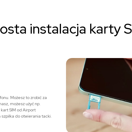
osta instalacja karty 
fonu. Możesz to zrobić za
 masz, możesz użyć np.
art SIM od Airport
zpilka do otwierania tacki.