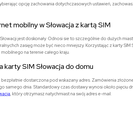
Wybierając opcję zachowania dotychczasowych ustawień, zachowasz 
rnet
mobilny
w
Słowacja
z
kartą
SIM
Słowacji jest doskonały. Odnosi sie to szczególnie do dużych miasta
uralnychch zasięg może być nieco mniejszy.
Korzystając z karty SIM
u mobilnego na terenie całego kraju.
 karty SIM
Słowacja
do domu
e bezpłatnie dostarczona pod wskazany adres. Zamówienia złożon
go samego dnia. Standardowy czas dostawy wynosi około pięciu dn
wacja
, który otrzymasz natychmiast na swój adres e-mail.