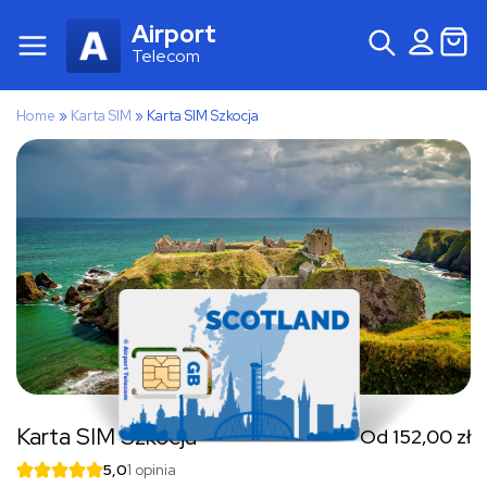
Airport
Telecom
Home
»
Karta SIM
»
Karta SIM Szkocja
Karta SIM Szkocja
Od
152,00
zł
5,0
1 opinia