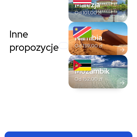
Malezja
Od
101,00
zł
Inne
Namibia
propozycje
Od
139,00
zł
Mozambik
Od
152,00
zł