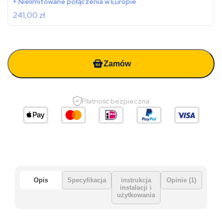
+ Nielimitowane połączenia w Europie
241,00
zł
Zamów
Płatność bezpieczna
Opis
Specyfikacja
instrukcja
Opinie (1)
instalacji i
użytkowania