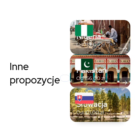
Nigeria
Od
139,00
zł
Inne
Pakistan
propozycje
Od
156,00
zł
Słowacja
Od
101,00
zł