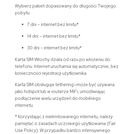
Wybierz pakiet dopasowany do długości Twojego
pobytu:
7 dni – internet bez limitu*
14 dni – internet bez limitu*
30 dni – internet bez limitu*
Karta SIM
Włochy
dziala od razu po włożeniu do
telefonu. Internet uruchamia się automatycznie, bez
konieczności rejestracji użytkownika.
Karta SIM obsługuje tethering i może być używana
jako hotspot lub w routerze MiFi, umożliwiając
podłączenie wielu urządzeń do mobilnego
internetu.
* Korzystając z nielimitowanego internetu, należy
pamiętać o zasadach uczciwego użytkowania (Fair
Use Policy). W przypadku bardzo intensywnego