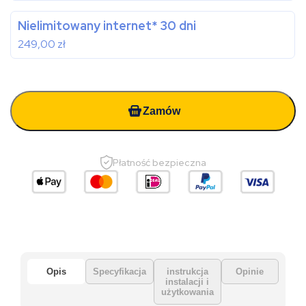
Nielimitowany internet* 30 dni
249,00
zł
Zamów
Płatność bezpieczna
Opis
Specyfikacja
instrukcja
Opinie
instalacji i
użytkowania