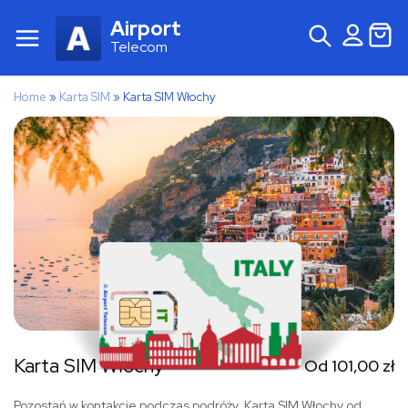
Airport
Telecom
Home
»
Karta SIM
»
Karta SIM Włochy
Karta SIM Włochy
Od
101,00
zł
Pozostań w kontakcie podczas podróży. Karta SIM Włochy od